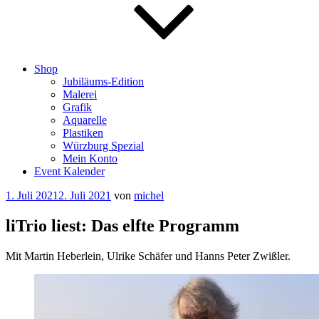
Shop
Jubiläums-Edition
Malerei
Grafik
Aquarelle
Plastiken
Würzburg Spezial
Mein Konto
Event Kalender
Veröffentlicht
1. Juli 2021
2. Juli 2021
von
michel
am
liTrio liest: Das elfte Programm
Mit Martin Heberlein, Ulrike Schäfer und Hanns Peter Zwißler.