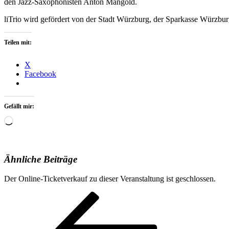
den Jazz-Saxophonisten Anton Mangold.
liTrio wird gefördert von der Stadt Würzburg, der Sparkasse Würzbu
Teilen mit:
X
Facebook
Gefällt mir:
Wird
geladen …
Ähnliche Beiträge
Der Online-Ticketverkauf zu dieser Veranstaltung ist geschlossen.
Beitragsnavigation
Vorheriger
Beitrag