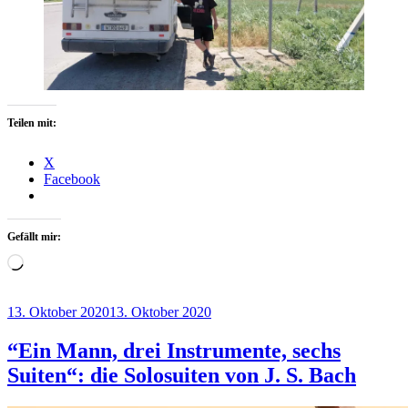
Teilen mit:
X
Facebook
Gefällt mir:
Wird
geladen …
Veröffentlicht
13. Oktober 2020
13. Oktober 2020
am
“Ein Mann, drei Instrumente, sechs
Suiten“: die Solosuiten von J. S. Bach