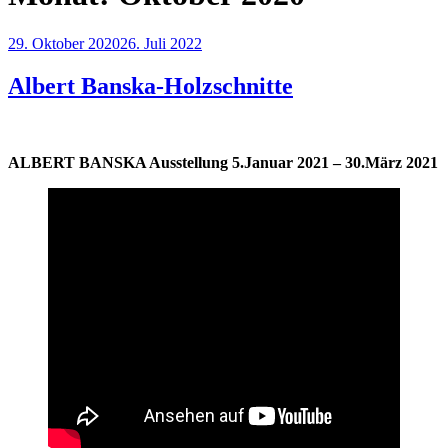
Veröffentlicht
29. Oktober 2020
26. Juli 2022
am
Albert Banska-Holzschnitte
ALBERT BANSKA Ausstellung 5.Januar 2021 – 30.März 2021