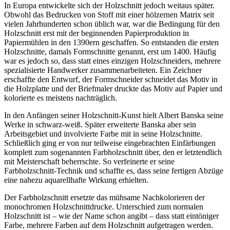
In Europa entwickelte sich der Holzschnitt jedoch weitaus später.
Obwohl das Bedrucken von Stoff mit einer hölzernen Matrix seit
vielen Jahrhunderten schon üblich war, war die Bedingung für den
Holzschnitt erst mit der beginnenden Papierproduktion in
Papiermühlen in den 1390ern geschaffen. So entstanden die ersten
Holzschnitte, damals Formschnitte genannt, erst um 1400. Häufig
war es jedoch so, dass statt eines einzigen Holzschneiders, mehrere
spezialisierte Handwerker zusammenarbeiteten. Ein Zeichner
erschaffte den Entwurf, der Formschneider schneidet das Motiv in
die Holzplatte und der Briefmaler druckte das Motiv auf Papier und
kolorierte es meistens nachträglich.
In den Anfängen seiner Holzschnitt-Kunst hielt Albert Banska seine
Werke in schwarz-weiß. Später erweiterte Banska aber sein
Arbeitsgebiet und involvierte Farbe mit in seine Holzschnitte.
Schließlich ging er von nur teilweise eingebrachten Einfärbungen
komplett zum sogenannten Farbholzschnitt über, den er letztendlich
mit Meisterschaft beherrschte. So verfeinerte er seine
Farbholzschnitt-Technik und schaffte es, dass seine fertigen Abzüge
eine nahezu aquarellhafte Wirkung erhielten.
Der Farbholzschnitt ersetzte das mühsame Nachkolorieren der
monochromen Holzschnittdrucke. Unterschied zum normalen
Holzschnitt ist – wie der Name schon angibt – dass statt eintöniger
Farbe, mehrere Farben auf dem Holzschnitt aufgetragen werden.