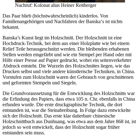
Nachruf: Kolonat alias Heiner Reitberger
Das Paar blieb (höchstwahrscheinlich) kinderlos. Von
Familienangehörigen und Nachfahren der Banska‘s ist nichts
bekannt.
Banska’s Kunst liegt im Holzschnitt. Der Holzschnitt ist eine
Hochdruck-Technik, bei dem aus einer Holzplatte wie bei einem
Relief Teile herausgeschnitzt werden. Die bleibenden erhabenen
Stellen werden eingefärbt und wie ein Stempel per Hand oder mit
Hilfe einer Presse auf Papier gedruckt, wobei ein seitenverkehrter
Abdruck entsteht. Die Wurzeln des Holzschnittes liegen, wie das
Drucken selbst und viele andere künstlerische Techniken, in China.
Vorstufen zum Holzschnitt waren der Gebrauch von geschnittenen
und geformten Stempeln und Siegeln.
Die Grundvoraussetzung für die Entwicklung des Holzschnitts war
die Erfindung des Papiers, dass etwa 105 n. Chr. ebenfalls in China
erfunden wurde. Die erste druckgraphische Technik, die dort
entstanden ist, war die Steinabreibung. In Folge dazu entwickelte
sich der Holzschnitt. Das erste klar datierbare chinesische
Holzschnittbuch aus Dunhuang, was etwa aus dem Jahre 868 ist, ist
jedoch so weit entwickelt, dass der Holzschnitt sogar früher
entstanden sein muss.