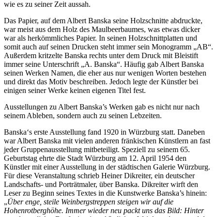
wie es zu seiner Zeit aussah.
Das Papier, auf dem Albert Banska seine Holzschnitte abdruckte,
war meist aus dem Holz des Maulbeerbaumes, was etwas dicker
war als herkömmliches Papier. In seinen Holzschnittplatten und
somit auch auf seinen Drucken steht immer sein Monogramm „AB“.
Außerdem kritzelte Banska rechts unter dem Druck mit Bleistift
immer seine Unterschrift „A. Banska“. Häufig gab Albert Banska
seinen Werken Namen, die eher aus nur wenigen Worten bestehen
und direkt das Motiv beschreiben. Jedoch legte der Künstler bei
einigen seiner Werke keinen eigenen Titel fest.
Ausstellungen zu Albert Banska’s Werken gab es nicht nur nach
seinem Ableben, sondern auch zu seinen Lebzeiten.
Banska‘s erste Ausstellung fand 1920 in Würzburg statt. Daneben
war Albert Banska mit vielen anderen fränkischen Künstlern an fast
jeder Gruppenausstellung mitbeteiligt. Speziell zu seinem 65.
Geburtstag ehrte die Stadt Würzburg am 12. April 1954 den
Künstler mit einer Ausstellung in der städtischen Galerie Würzburg.
Für diese Veranstaltung schrieb Heiner Dikreiter, ein deutscher
Landschafts- und Porträtmaler, über Banska. Dikreiter wirft den
Leser zu Beginn seines Textes in die Kunstwerke Banska’s hinein:
„
Über enge, steile Weinbergstreppen steigen wir auf die
Hohenrotberghöhe. Immer wieder neu packt uns das Bild: Hinter