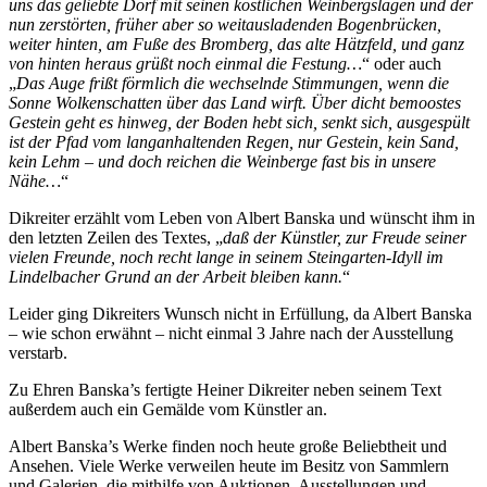
uns das geliebte Dorf mit seinen köstlichen Weinbergslagen und der
nun zerstörten, früher aber so weitausladenden Bogenbrücken,
weiter hinten, am Fuße des Bromberg, das alte Hätzfeld, und ganz
von hinten heraus grüßt noch einmal die Festung…
“ oder auch
„
Das Auge frißt förmlich die wechselnde Stimmungen, wenn die
Sonne Wolkenschatten über das Land wirft. Über dicht bemoostes
Gestein geht es hinweg, der Boden hebt sich, senkt sich, ausgespült
ist der Pfad vom langanhaltenden Regen, nur Gestein, kein Sand,
kein Lehm – und doch reichen die Weinberge fast bis in unsere
Nähe…
“
Dikreiter erzählt vom Leben von Albert Banska und wünscht ihm in
den letzten Zeilen des Textes, „
daß der Künstler, zur Freude seiner
vielen Freunde, noch recht lange in seinem Steingarten-Idyll im
Lindelbacher Grund an der Arbeit bleiben kann.
“
Leider ging Dikreiters Wunsch nicht in Erfüllung, da Albert Banska
– wie schon erwähnt – nicht einmal 3 Jahre nach der Ausstellung
verstarb.
Zu Ehren Banska’s fertigte Heiner Dikreiter neben seinem Text
außerdem auch ein Gemälde vom Künstler an.
Albert Banska’s Werke finden noch heute große Beliebtheit und
Ansehen. Viele Werke verweilen heute im Besitz von Sammlern
und Galerien, die mithilfe von Auktionen, Ausstellungen und