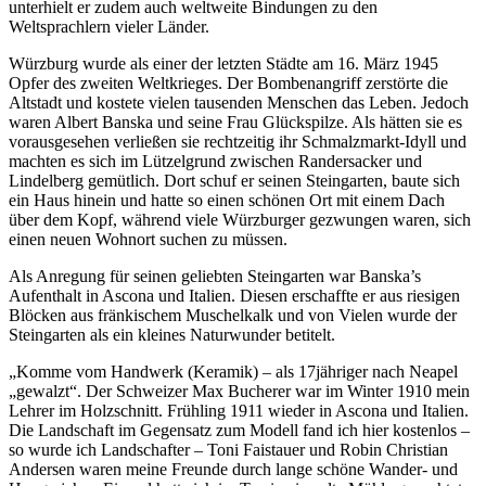
unterhielt er zudem auch weltweite Bindungen zu den
Weltsprachlern vieler Länder.
Würzburg wurde als einer der letzten Städte am 16. März 1945
Opfer des zweiten Weltkrieges. Der Bombenangriff zerstörte die
Altstadt und kostete vielen tausenden Menschen das Leben. Jedoch
waren Albert Banska und seine Frau Glückspilze. Als hätten sie es
vorausgesehen verließen sie rechtzeitig ihr Schmalzmarkt-Idyll und
machten es sich im Lützelgrund zwischen Randersacker und
Lindelberg gemütlich. Dort schuf er seinen Steingarten, baute sich
ein Haus hinein und hatte so einen schönen Ort mit einem Dach
über dem Kopf, während viele Würzburger gezwungen waren, sich
einen neuen Wohnort suchen zu müssen.
Als Anregung für seinen geliebten Steingarten war Banska’s
Aufenthalt in Ascona und Italien. Diesen erschaffte er aus riesigen
Blöcken aus fränkischem Muschelkalk und von Vielen wurde der
Steingarten als ein kleines Naturwunder betitelt.
„Komme vom Handwerk (Keramik) – als 17jähriger nach Neapel
„gewalzt“. Der Schweizer Max Bucherer war im Winter 1910 mein
Lehrer im Holzschnitt. Frühling 1911 wieder in Ascona und Italien.
Die Landschaft im Gegensatz zum Modell fand ich hier kostenlos –
so wurde ich Landschafter – Toni Faistauer und Robin Christian
Andersen waren meine Freunde durch lange schöne Wander- und