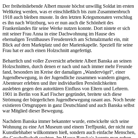
Der freiheitsliebende Albert musste höchst unwillig Soldat im ersten
Weltkrieg werden, was er einschließlich bis zum Zusammenbruch
1918 auch bleiben musste. In den letzten Kriegsmonaten verschlug
es ihn nach Würzburg, wo er nun auch die Schönheit des
Frankenlandes für seine Werke nutzen konnte. Dort nistete er sich
mit seiner Frau Anna in eine Dachwohnung im Hause des
ehemaligen Textilhauses Freudenreich am Schmalzmarkt ein, mit
Blick auf dem Marktplatz und der Marienkapelle. Speziell für seine
Frau hat er auch einen Holzschnitt angefertigt.
Beharrlich und voller Zuversicht arbeitete Albert Banska an seinen
Holzschnitten, durch denen er nach und nach immer mehr Freunde
fand, besonders im Kreise der damaligen „Wandervögel“, einer
Jugendbewegung, in der Jugendliche zusammen wandern gingen,
Abenteuer erlebten und ihre individuellen Persönlichkeiten
auslebten gegen den autoritären Einfluss von Eltern und Lehrern.
1901 in Berlin von Karl Fischer gegründet, breitete sich diese
Strömung der bürgerlichen Jugendbewegung rasant aus. Noch heute
existieren Ortsgruppen in ganz Deutschland und auch Banska selbst
war Mitglied dieser Bewegung.
Nachdem Banska immer bekannter wurde, entwickelte sich seine
Wohnung zu eine Art Museum und einem Treffpunkt, der nicht nur
Kunstliebhaber willkommen hieß, sondern auch einfache Menschen,
die Geschellschaft suchten. Im Hause Banska‘s konnte man neben