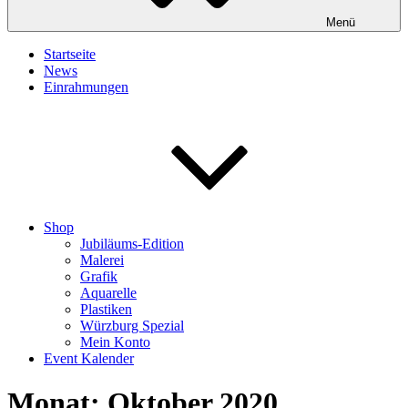
Menü
Startseite
News
Einrahmungen
Shop
Jubiläums-Edition
Malerei
Grafik
Aquarelle
Plastiken
Würzburg Spezial
Mein Konto
Event Kalender
Monat:
Oktober 2020