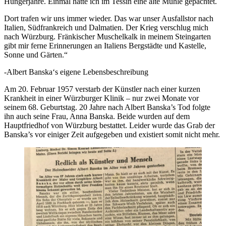
Hungerjahre. Einmal hatte ich im Tessin eine alte Mühle gepachtet.
Dort trafen wir uns immer wieder. Das war unser Ausfallstor nach
Italien, Südfrankreich und Dalmatien. Der Krieg verschlug mich
nach Würzburg. Fränkischer Muschelkalk in meinem Steingarten
gibt mir ferne Erinnerungen an Italiens Bergstädte und Kastelle,
Sonne und Gärten.“
-Albert Banska‘s eigene Lebensbeschreibung
Am 20. Februar 1957 verstarb der Künstler nach einer kurzen
Krankheit in einer Würzburger Klinik – nur zwei Monate vor
seinem 68. Geburtstag. 20 Jahre nach Albert Banska’s Tod folgte
ihn auch seine Frau, Anna Banska. Beide wurden auf dem
Hauptfriedhof von Würzburg bestattet. Leider wurde das Grab der
Banska’s vor einiger Zeit aufgegeben und existiert somit nicht mehr.