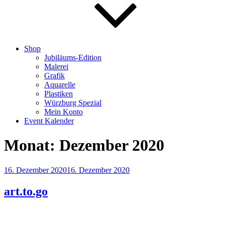
Shop
Jubiläums-Edition
Malerei
Grafik
Aquarelle
Plastiken
Würzburg Spezial
Mein Konto
Event Kalender
Monat:
Dezember 2020
Veröffentlicht
16. Dezember 2020
16. Dezember 2020
am
art.to.go