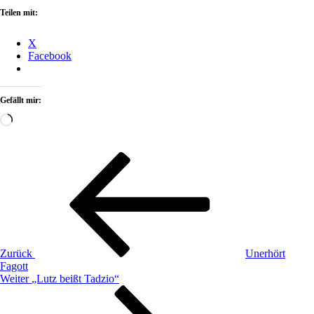
Teilen mit:
X
Facebook
Gefällt mir:
Wird
geladen …
Beitragsnavigation
Vorheriger
Beitrag
Zurück
Unerhört
Fagott
Nächster
Weiter
„Lutz beißt Tadzio“
Beitrag