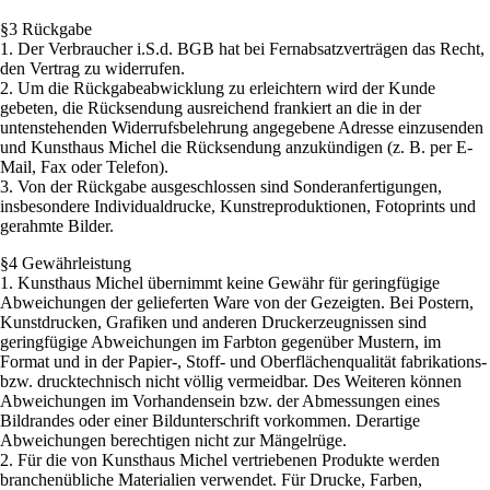
§3 Rückgabe
1. Der Verbraucher i.S.d. BGB hat bei Fernabsatzverträgen das Recht,
den Vertrag zu widerrufen.
2. Um die Rückgabeabwicklung zu erleichtern wird der Kunde
gebeten, die Rücksendung ausreichend frankiert an die in der
untenstehenden Widerrufsbelehrung angegebene Adresse einzusenden
und Kunsthaus Michel die Rücksendung anzukündigen (z. B. per E-
Mail, Fax oder Telefon).
3. Von der Rückgabe ausgeschlossen sind Sonderanfertigungen,
insbesondere Individualdrucke, Kunstreproduktionen, Fotoprints und
gerahmte Bilder.
§4 Gewährleistung
1. Kunsthaus Michel übernimmt keine Gewähr für geringfügige
Abweichungen der gelieferten Ware von der Gezeigten. Bei Postern,
Kunstdrucken, Grafiken und anderen Druckerzeugnissen sind
geringfügige Abweichungen im Farbton gegenüber Mustern, im
Format und in der Papier-, Stoff- und Oberflächenqualität fabrikations-
bzw. drucktechnisch nicht völlig vermeidbar. Des Weiteren können
Abweichungen im Vorhandensein bzw. der Abmessungen eines
Bildrandes oder einer Bildunterschrift vorkommen. Derartige
Abweichungen berechtigen nicht zur Mängelrüge.
2. Für die von Kunsthaus Michel vertriebenen Produkte werden
branchenübliche Materialien verwendet. Für Drucke, Farben,