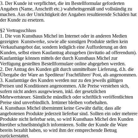
3. Der Kunde ist verpflichtet, die im Bestellformular geforderten
Angaben (Name, Anschrift etc.) wahrheitsgemäß und vollständig zu
machen. Aus der Unrichtigkeit der Angaben resultierende Schäden hat
der Kunde zu ersetzen.
§2 Vertragsschluss
1. Die von Kunsthaus Michel im Internet oder in anderen Medien
gezeigten Kunstwerke, sowie alle sonstigen Produkte stellen kein
Verkaufsangebot dar, sondern lediglich eine Aufforderung an den
Kunden, selbst einen Kaufantrag abzugeben (invitatio ad offerendum).
Kaufanträge können mittels der durch Kunsthaus Michel zur
Verfügung gestellten Bestellformulare online abgegeben werden.
2. Der Antrag des Kunden gilt durch unmittelbare Lieferung, d.h. die
Übergabe der Ware an Spediteur/ Frachtführer/ Post, als angenommen.
3. Kaufanträge des Kunden werden nur zu den jeweils gültigen
Preisen und Konditionen angenommen. Alle Preise verstehen sich,
sofern nicht anders ausgewiesen, inkl. der gesetzlichen
Mehrwertsteuer. Sämtliche mündlich oder schriftlich veröffentlichten
Preise sind unverbindlich. Irrtümer bleiben vorbehalten.
4. Kunsthaus Michel übernimmt keine Gewähr dafür, dass alle
angebotenen Produkte jederzeit lieferbar sind. Sollten ein oder mehrere
Produkte nicht lieferbar sein, so wird Kunsthaus Michel den Kunden
hierüber schnellstmöglich informieren. Sollte der Kunde die Ware
bereits bezahlt haben, so wird ihm der entsprechende Betrag
zurückerstattet.