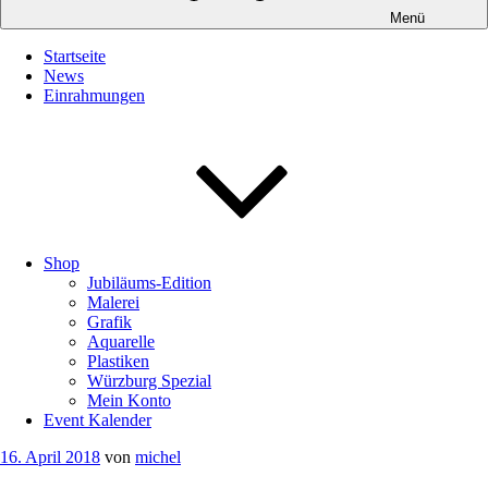
Menü
Startseite
News
Einrahmungen
Shop
Jubiläums-Edition
Malerei
Grafik
Aquarelle
Plastiken
Würzburg Spezial
Mein Konto
Event Kalender
Veröffentlicht
16. April 2018
von
michel
am