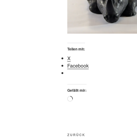
Teilen mit:
X
Facebook
Gefällt mir:
Wird
geladen …
Beitragsnavigation
Vorheriger
ZURÜCK