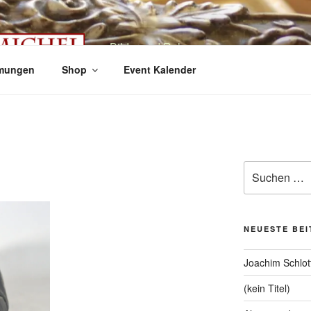
Bilder und Rahmen
mungen
Shop
Event Kalender
Suche
nach:
NEUESTE BE
Joachim Schlot
(kein Titel)