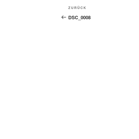
Beitragsnavigation
Vorheriger
ZURÜCK
Beitrag
DSC_0008