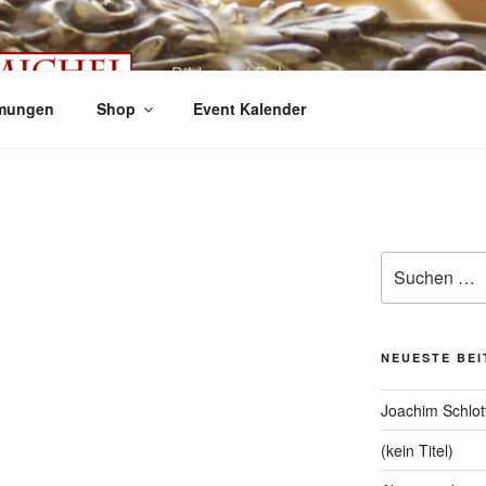
Bilder und Rahmen
mungen
Shop
Event Kalender
Suche
nach:
NEUESTE BE
Joachim Schlot
(kein Titel)