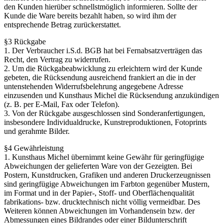
den Kunden hierüber schnellstmöglich informieren. Sollte der
Kunde die Ware bereits bezahlt haben, so wird ihm der
entsprechende Betrag zurückerstattet.
§3 Rückgabe
1. Der Verbraucher i.S.d. BGB hat bei Fernabsatzverträgen das
Recht, den Vertrag zu widerrufen.
2. Um die Rückgabeabwicklung zu erleichtern wird der Kunde
gebeten, die Rücksendung ausreichend frankiert an die in der
untenstehenden Widerrufsbelehrung angegebene Adresse
einzusenden und Kunsthaus Michel die Rücksendung anzukündigen
(z. B. per E-Mail, Fax oder Telefon).
3. Von der Rückgabe ausgeschlossen sind Sonderanfertigungen,
insbesondere Individualdrucke, Kunstreproduktionen, Fotoprints
und gerahmte Bilder.
§4 Gewährleistung
1. Kunsthaus Michel übernimmt keine Gewähr für geringfügige
Abweichungen der gelieferten Ware von der Gezeigten. Bei
Postern, Kunstdrucken, Grafiken und anderen Druckerzeugnissen
sind geringfügige Abweichungen im Farbton gegenüber Mustern,
im Format und in der Papier-, Stoff- und Oberflächenqualität
fabrikations- bzw. drucktechnisch nicht völlig vermeidbar. Des
Weiteren können Abweichungen im Vorhandensein bzw. der
Abmessungen eines Bildrandes oder einer Bildunterschrift