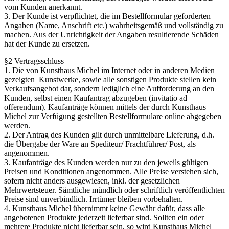
vom Kunden anerkannt.
3. Der Kunde ist verpflichtet, die im Bestellformular geforderten
Angaben (Name, Anschrift etc.) wahrheitsgemäß und vollständig zu
machen. Aus der Unrichtigkeit der Angaben resultierende Schäden
hat der Kunde zu ersetzen.
§2 Vertragsschluss
1. Die von Kunsthaus Michel im Internet oder in anderen Medien
gezeigten Kunstwerke, sowie alle sonstigen Produkte stellen kein
Verkaufsangebot dar, sondern lediglich eine Aufforderung an den
Kunden, selbst einen Kaufantrag abzugeben (invitatio ad
offerendum). Kaufanträge können mittels der durch Kunsthaus
Michel zur Verfügung gestellten Bestellformulare online abgegeben
werden.
2. Der Antrag des Kunden gilt durch unmittelbare Lieferung, d.h.
die Übergabe der Ware an Spediteur/ Frachtführer/ Post, als
angenommen.
3. Kaufanträge des Kunden werden nur zu den jeweils gültigen
Preisen und Konditionen angenommen. Alle Preise verstehen sich,
sofern nicht anders ausgewiesen, inkl. der gesetzlichen
Mehrwertsteuer. Sämtliche mündlich oder schriftlich veröffentlichten
Preise sind unverbindlich. Irrtümer bleiben vorbehalten.
4. Kunsthaus Michel übernimmt keine Gewähr dafür, dass alle
angebotenen Produkte jederzeit lieferbar sind. Sollten ein oder
mehrere Produkte nicht lieferbar sein, so wird Kunsthaus Michel