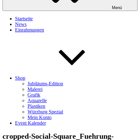
Menü
Startseite
News
Einrahmungen
Shop
Jubiläums-Edition
Malerei
Grafik
Aquarelle
Plastiken
Würzburg Spezial
Mein Konto
Event Kalender
cropped-Social-Square_Fuehrung-