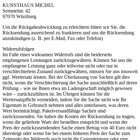
KUNSTHAUS MICHEL
Semmelstr. 42
97070 Würzburg
Um die Rückgabeabwicklung zu erleichtern bitten wir Sie, die
Rücksendung ausreichend zu frankieren und uns die Rücksendung
anzukündigen (z. B. per E-Mail, Fax oder Telefon)
Widerrufsfolgen
Im Falle eines wirksamen Widerrufs sind die beiderseits
empfangenen Leistungen zurückzugewähren. Können Sie uns die
empfangene Leistung ganz oder teilweise nicht oder nur in
verschlechtertem Zustand zurückgewähren, müssen Sie uns insoweit
ggf. Wertersatz leisten. Bei der Überlassung von Sachen gilt dies
nicht, wenn die Verschlechterung der Sache ausschließlich auf deren
Prüfung – wie sie Ihnen etwa im Ladengeschäft möglich gewesen
wäre – zurückzuführen ist. Im Übrigen können Sie die
Wertersatzpflicht vermeiden, indem Sie die Sache nicht wie Ihr
Eigentum in Gebrauch nehmen und alles unterlassen, was deren
Wert beeinträchtigt. Paketversandfähige Sachen sind
zurückzusenden. Sie haben die Kosten der Rücksendung zu tragen,
wenn die gelieferte Ware der bestellten entspricht und wenn der
Preis der zurückzusendenden Sache einen Betrag von 40 Euro nicht
übersteigt oder wenn Sie bei einem höheren Preis der Sache zum
Zeitpunkt des Widerrufs noch nicht die Gegenleistung oder eine