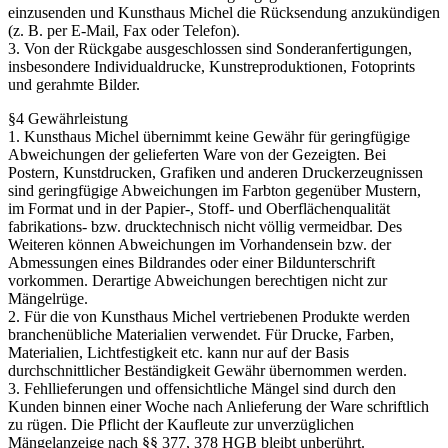
einzusenden und Kunsthaus Michel die Rücksendung anzukündigen
(z. B. per E-Mail, Fax oder Telefon).
3. Von der Rückgabe ausgeschlossen sind Sonderanfertigungen,
insbesondere Individualdrucke, Kunstreproduktionen, Fotoprints
und gerahmte Bilder.
§4 Gewährleistung
1. Kunsthaus Michel übernimmt keine Gewähr für geringfügige
Abweichungen der gelieferten Ware von der Gezeigten. Bei
Postern, Kunstdrucken, Grafiken und anderen Druckerzeugnissen
sind geringfügige Abweichungen im Farbton gegenüber Mustern,
im Format und in der Papier-, Stoff- und Oberflächenqualität
fabrikations- bzw. drucktechnisch nicht völlig vermeidbar. Des
Weiteren können Abweichungen im Vorhandensein bzw. der
Abmessungen eines Bildrandes oder einer Bildunterschrift
vorkommen. Derartige Abweichungen berechtigen nicht zur
Mängelrüge.
2. Für die von Kunsthaus Michel vertriebenen Produkte werden
branchenübliche Materialien verwendet. Für Drucke, Farben,
Materialien, Lichtfestigkeit etc. kann nur auf der Basis
durchschnittlicher Beständigkeit Gewähr übernommen werden.
3. Fehllieferungen und offensichtliche Mängel sind durch den
Kunden binnen einer Woche nach Anlieferung der Ware schriftlich
zu rügen. Die Pflicht der Kaufleute zur unverzüglichen
Mängelanzeige nach §§ 377, 378 HGB bleibt unberührt.