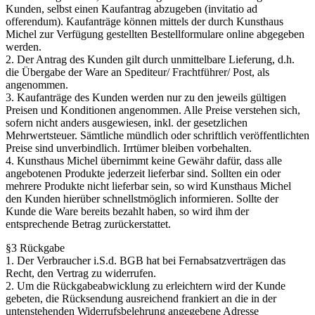
Kunden, selbst einen Kaufantrag abzugeben (invitatio ad
offerendum). Kaufanträge können mittels der durch Kunsthaus
Michel zur Verfügung gestellten Bestellformulare online abgegeben
werden.
2. Der Antrag des Kunden gilt durch unmittelbare Lieferung, d.h.
die Übergabe der Ware an Spediteur/ Frachtführer/ Post, als
angenommen.
3. Kaufanträge des Kunden werden nur zu den jeweils gültigen
Preisen und Konditionen angenommen. Alle Preise verstehen sich,
sofern nicht anders ausgewiesen, inkl. der gesetzlichen
Mehrwertsteuer. Sämtliche mündlich oder schriftlich veröffentlichten
Preise sind unverbindlich. Irrtümer bleiben vorbehalten.
4. Kunsthaus Michel übernimmt keine Gewähr dafür, dass alle
angebotenen Produkte jederzeit lieferbar sind. Sollten ein oder
mehrere Produkte nicht lieferbar sein, so wird Kunsthaus Michel
den Kunden hierüber schnellstmöglich informieren. Sollte der
Kunde die Ware bereits bezahlt haben, so wird ihm der
entsprechende Betrag zurückerstattet.
§3 Rückgabe
1. Der Verbraucher i.S.d. BGB hat bei Fernabsatzverträgen das
Recht, den Vertrag zu widerrufen.
2. Um die Rückgabeabwicklung zu erleichtern wird der Kunde
gebeten, die Rücksendung ausreichend frankiert an die in der
untenstehenden Widerrufsbelehrung angegebene Adresse