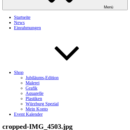
Menü
Startseite
News
Einrahmungen
Shop
Jubiläums-Edition
Malerei
Grafik
Aquarelle
Plastiken
Würzburg Spezial
Mein Konto
Event Kalender
cropped-IMG_4503.jpg