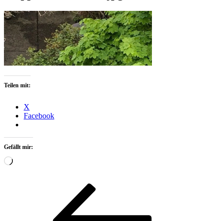
Teilen mit:
X
Facebook
Gefällt mir:
Wird
geladen …
Beitragsnavigation
Vorheriger
Beitrag