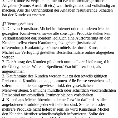
3. Der Kunde ist verpflichtet, die im Bestellformular geforderten
Angaben (Name, Anschrift etc.) wahrheitsgemäß und vollständig zu
machen. Aus der Unrichtigkeit der Angaben resultierende Schäden
hat der Kunde zu ersetzen.
§2 Vertragsschluss
1. Die von Kunsthaus Michel im Internet oder in anderen Medien
gezeigten Kunstwerke, sowie alle sonstigen Produkte stellen kein
Verkaufsangebot dar, sondern lediglich eine Aufforderung an den
Kunden, selbst einen Kaufantrag abzugeben (invitatio ad
offerendum). Kaufanträge können mittels der durch Kunsthaus
Michel zur Verfügung gestellten Bestellformulare online abgegeben
werden.
2. Der Antrag des Kunden gilt durch unmittelbare Lieferung, d.h.
die Übergabe der Ware an Spediteur/ Frachtführer/ Post, als
angenommen.
3. Kaufanträge des Kunden werden nur zu den jeweils gültigen
Preisen und Konditionen angenommen. Alle Preise verstehen sich,
sofern nicht anders ausgewiesen, inkl. der gesetzlichen
Mehrwertsteuer. Sämtliche mündlich oder schriftlich veröffentlichten
Preise sind unverbindlich. Irrtümer bleiben vorbehalten.
4. Kunsthaus Michel übernimmt keine Gewähr dafür, dass alle
angebotenen Produkte jederzeit lieferbar sind. Sollten ein oder
mehrere Produkte nicht lieferbar sein, so wird Kunsthaus Michel
den Kunden hierüber schnellstmöglich informieren. Sollte der