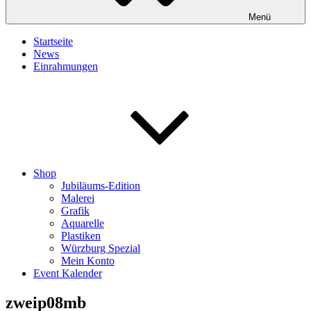
Menü
Startseite
News
Einrahmungen
Shop
Jubiläums-Edition
Malerei
Grafik
Aquarelle
Plastiken
Würzburg Spezial
Mein Konto
Event Kalender
zweip08mb