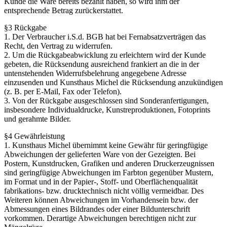
Kunde die Ware bereits bezahlt haben, so wird ihm der
entsprechende Betrag zurückerstattet.
§3 Rückgabe
1. Der Verbraucher i.S.d. BGB hat bei Fernabsatzverträgen das
Recht, den Vertrag zu widerrufen.
2. Um die Rückgabeabwicklung zu erleichtern wird der Kunde
gebeten, die Rücksendung ausreichend frankiert an die in der
untenstehenden Widerrufsbelehrung angegebene Adresse
einzusenden und Kunsthaus Michel die Rücksendung anzukündigen
(z. B. per E-Mail, Fax oder Telefon).
3. Von der Rückgabe ausgeschlossen sind Sonderanfertigungen,
insbesondere Individualdrucke, Kunstreproduktionen, Fotoprints
und gerahmte Bilder.
§4 Gewährleistung
1. Kunsthaus Michel übernimmt keine Gewähr für geringfügige
Abweichungen der gelieferten Ware von der Gezeigten. Bei
Postern, Kunstdrucken, Grafiken und anderen Druckerzeugnissen
sind geringfügige Abweichungen im Farbton gegenüber Mustern,
im Format und in der Papier-, Stoff- und Oberflächenqualität
fabrikations- bzw. drucktechnisch nicht völlig vermeidbar. Des
Weiteren können Abweichungen im Vorhandensein bzw. der
Abmessungen eines Bildrandes oder einer Bildunterschrift
vorkommen. Derartige Abweichungen berechtigen nicht zur