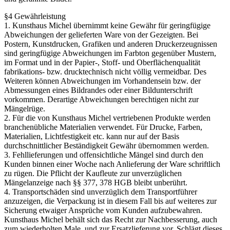
§4 Gewährleistung
1. Kunsthaus Michel übernimmt keine Gewähr für geringfügige
Abweichungen der gelieferten Ware von der Gezeigten. Bei
Postern, Kunstdrucken, Grafiken und anderen Druckerzeugnissen
sind geringfügige Abweichungen im Farbton gegenüber Mustern,
im Format und in der Papier-, Stoff- und Oberflächenqualität
fabrikations- bzw. drucktechnisch nicht völlig vermeidbar. Des
Weiteren können Abweichungen im Vorhandensein bzw. der
Abmessungen eines Bildrandes oder einer Bildunterschrift
vorkommen. Derartige Abweichungen berechtigen nicht zur
Mängelrüge.
2. Für die von Kunsthaus Michel vertriebenen Produkte werden
branchenübliche Materialien verwendet. Für Drucke, Farben,
Materialien, Lichtfestigkeit etc. kann nur auf der Basis
durchschnittlicher Beständigkeit Gewähr übernommen werden.
3. Fehllieferungen und offensichtliche Mängel sind durch den
Kunden binnen einer Woche nach Anlieferung der Ware schriftlich
zu rügen. Die Pflicht der Kaufleute zur unverzüglichen
Mängelanzeige nach §§ 377, 378 HGB bleibt unberührt.
4. Transportschäden sind unverzüglich dem Transportführer
anzuzeigen, die Verpackung ist in diesem Fall bis auf weiteres zur
Sicherung etwaiger Ansprüche vom Kunden aufzubewahren.
Kunsthaus Michel behält sich das Recht zur Nachbesserung, auch
zum wiederholten Male, und zur Ersatzlieferung vor. Schlägt dieses