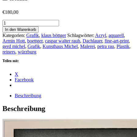
€
180,00
Klaus
Böttger
In den Warenkorb
-
Kategorien:
Grafik
,
klaus böttger
Schlagwörter:
Acryl
,
aquarell
,
der
Armin Hott
,
boettger
,
caspar walter rauh
,
Dachlauer
,
fine-art-print
,
gestürzte
gerd michel
,
Grafik
,
Kunsthaus Michel
,
Malerei
,
petra rau
,
Plastik
,
Baum
reiners
,
würzburg
Menge
Teilen mit:
X
Facebook
Beschreibung
Beschreibung