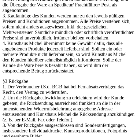
die Übergabe der Ware an Spediteur/ Frachtführer/ Post, als
angenommen.
3. Kaufanträge des Kunden werden nur zu den jeweils gültigen
Preisen und Konditionen angenommen. Alle Preise verstehen sich,
sofern nicht anders ausgewiesen, inkl. der gesetzlichen
Mehrwertsteuer. Sämtliche mündlich oder schriftlich veröffentlichten
Preise sind unverbindlich. Irrtümer bleiben vorbehalten.
4. Kunsthaus Michel übernimmt keine Gewähr dafür, dass alle
angebotenen Produkte jederzeit lieferbar sind. Sollten ein oder
mehrere Produkte nicht lieferbar sein, so wird Kunsthaus Michel
den Kunden hierüber schnellstmöglich informieren. Sollte der
Kunde die Ware bereits bezahlt haben, so wird ihm der
entsprechende Betrag zurückerstattet.
§3 Rückgabe
1. Der Verbraucher i.S.d. BGB hat bei Fernabsatzverträgen das
Recht, den Vertrag zu widerrufen.
2. Um die Rückgabeabwicklung zu erleichtern wird der Kunde
gebeten, die Rücksendung ausreichend frankiert an die in der
untenstehenden Widerrufsbelehrung angegebene Adresse
einzusenden und Kunsthaus Michel die Rücksendung anzukündigen
(z. B. per E-Mail, Fax oder Telefon).
3. Von der Rückgabe ausgeschlossen sind Sonderanfertigungen,
insbesondere Individualdrucke, Kunstreproduktionen, Fotoprints
und gerahmte Bilder.