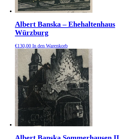
Albert Banska – Ehehaltenhaus
Würzburg
€
130,00
In den Warenkorb
Albert Banska Sommerhausen II