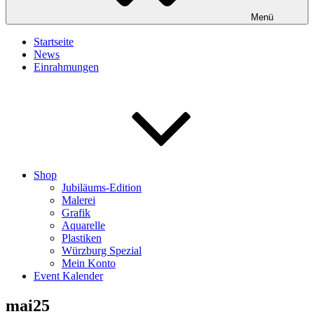
Menü
Startseite
News
Einrahmungen
Shop
Jubiläums-Edition
Malerei
Grafik
Aquarelle
Plastiken
Würzburg Spezial
Mein Konto
Event Kalender
mai25