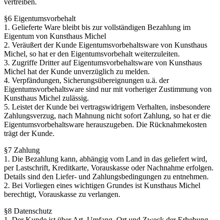
vertreiben.
§6 Eigentumsvorbehalt
1. Gelieferte Ware bleibt bis zur vollständigen Bezahlung im
Eigentum von Kunsthaus Michel
2. Veräußert der Kunde Eigentumsvorbehaltsware von Kunsthaus
Michel, so hat er den Eigentumsvorbehalt weiterzuleiten.
3. Zugriffe Dritter auf Eigentumsvorbehaltsware von Kunsthaus
Michel hat der Kunde unverzüglich zu melden.
4. Verpfändungen, Sicherungsübereignungen u.ä. der
Eigentumsvorbehaltsware sind nur mit vorheriger Zustimmung von
Kunsthaus Michel zulässig.
5. Leistet der Kunde bei vertragswidrigem Verhalten, insbesondere
Zahlungsverzug, nach Mahnung nicht sofort Zahlung, so hat er die
Eigentumsvorbehaltsware herauszugeben. Die Rücknahmekosten
trägt der Kunde.
§7 Zahlung
1. Die Bezahlung kann, abhängig vom Land in das geliefert wird,
per Lastschrift, Kreditkarte, Vorauskasse oder Nachnahme erfolgen.
Details sind den Liefer- und Zahlungsbedingungen zu entnehmen.
2. Bei Vorliegen eines wichtigen Grundes ist Kunsthaus Michel
berechtigt, Vorauskasse zu verlangen.
§8 Datenschutz
1. Der Kunde ist über Art, Umfang, Ort und Zweck der Erhebung,