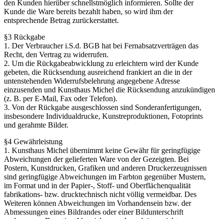
den Kunden hierüber schnellstmöglich informieren. Sollte der
Kunde die Ware bereits bezahlt haben, so wird ihm der
entsprechende Betrag zurückerstattet.
§3 Rückgabe
1. Der Verbraucher i.S.d. BGB hat bei Fernabsatzverträgen das
Recht, den Vertrag zu widerrufen.
2. Um die Rückgabeabwicklung zu erleichtern wird der Kunde
gebeten, die Rücksendung ausreichend frankiert an die in der
untenstehenden Widerrufsbelehrung angegebene Adresse
einzusenden und Kunsthaus Michel die Rücksendung anzukündigen
(z. B. per E-Mail, Fax oder Telefon).
3. Von der Rückgabe ausgeschlossen sind Sonderanfertigungen,
insbesondere Individualdrucke, Kunstreproduktionen, Fotoprints
und gerahmte Bilder.
§4 Gewährleistung
1. Kunsthaus Michel übernimmt keine Gewähr für geringfügige
Abweichungen der gelieferten Ware von der Gezeigten. Bei
Postern, Kunstdrucken, Grafiken und anderen Druckerzeugnissen
sind geringfügige Abweichungen im Farbton gegenüber Mustern,
im Format und in der Papier-, Stoff- und Oberflächenqualität
fabrikations- bzw. drucktechnisch nicht völlig vermeidbar. Des
Weiteren können Abweichungen im Vorhandensein bzw. der
Abmessungen eines Bildrandes oder einer Bildunterschrift