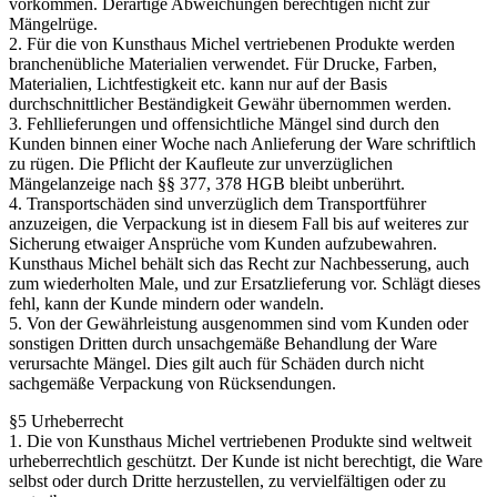
vorkommen. Derartige Abweichungen berechtigen nicht zur
Mängelrüge.
2. Für die von Kunsthaus Michel vertriebenen Produkte werden
branchenübliche Materialien verwendet. Für Drucke, Farben,
Materialien, Lichtfestigkeit etc. kann nur auf der Basis
durchschnittlicher Beständigkeit Gewähr übernommen werden.
3. Fehllieferungen und offensichtliche Mängel sind durch den
Kunden binnen einer Woche nach Anlieferung der Ware schriftlich
zu rügen. Die Pflicht der Kaufleute zur unverzüglichen
Mängelanzeige nach §§ 377, 378 HGB bleibt unberührt.
4. Transportschäden sind unverzüglich dem Transportführer
anzuzeigen, die Verpackung ist in diesem Fall bis auf weiteres zur
Sicherung etwaiger Ansprüche vom Kunden aufzubewahren.
Kunsthaus Michel behält sich das Recht zur Nachbesserung, auch
zum wiederholten Male, und zur Ersatzlieferung vor. Schlägt dieses
fehl, kann der Kunde mindern oder wandeln.
5. Von der Gewährleistung ausgenommen sind vom Kunden oder
sonstigen Dritten durch unsachgemäße Behandlung der Ware
verursachte Mängel. Dies gilt auch für Schäden durch nicht
sachgemäße Verpackung von Rücksendungen.
§5 Urheberrecht
1. Die von Kunsthaus Michel vertriebenen Produkte sind weltweit
urheberrechtlich geschützt. Der Kunde ist nicht berechtigt, die Ware
selbst oder durch Dritte herzustellen, zu vervielfältigen oder zu