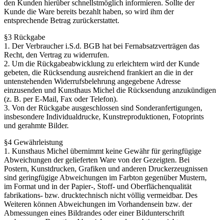
den Kunden hierüber schnellstmöglich informieren. Sollte der
Kunde die Ware bereits bezahlt haben, so wird ihm der
entsprechende Betrag zurückerstattet.
§3 Rückgabe
1. Der Verbraucher i.S.d. BGB hat bei Fernabsatzverträgen das
Recht, den Vertrag zu widerrufen.
2. Um die Rückgabeabwicklung zu erleichtern wird der Kunde
gebeten, die Rücksendung ausreichend frankiert an die in der
untenstehenden Widerrufsbelehrung angegebene Adresse
einzusenden und Kunsthaus Michel die Rücksendung anzukündigen
(z. B. per E-Mail, Fax oder Telefon).
3. Von der Rückgabe ausgeschlossen sind Sonderanfertigungen,
insbesondere Individualdrucke, Kunstreproduktionen, Fotoprints
und gerahmte Bilder.
§4 Gewährleistung
1. Kunsthaus Michel übernimmt keine Gewähr für geringfügige
Abweichungen der gelieferten Ware von der Gezeigten. Bei
Postern, Kunstdrucken, Grafiken und anderen Druckerzeugnissen
sind geringfügige Abweichungen im Farbton gegenüber Mustern,
im Format und in der Papier-, Stoff- und Oberflächenqualität
fabrikations- bzw. drucktechnisch nicht völlig vermeidbar. Des
Weiteren können Abweichungen im Vorhandensein bzw. der
Abmessungen eines Bildrandes oder einer Bildunterschrift