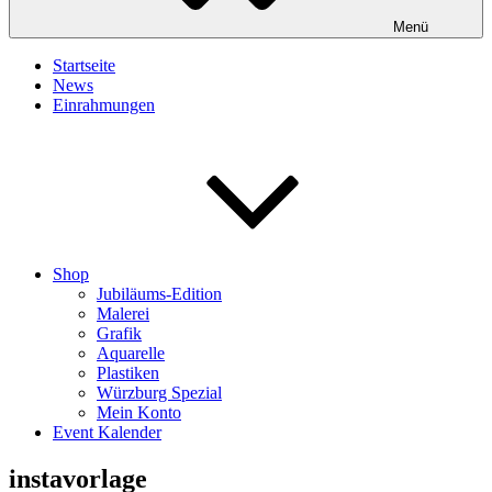
Menü
Startseite
News
Einrahmungen
Shop
Jubiläums-Edition
Malerei
Grafik
Aquarelle
Plastiken
Würzburg Spezial
Mein Konto
Event Kalender
instavorlage