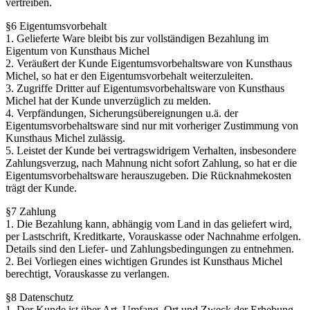
vertreiben.
§6 Eigentumsvorbehalt
1. Gelieferte Ware bleibt bis zur vollständigen Bezahlung im
Eigentum von Kunsthaus Michel
2. Veräußert der Kunde Eigentumsvorbehaltsware von Kunsthaus
Michel, so hat er den Eigentumsvorbehalt weiterzuleiten.
3. Zugriffe Dritter auf Eigentumsvorbehaltsware von Kunsthaus
Michel hat der Kunde unverzüglich zu melden.
4. Verpfändungen, Sicherungsübereignungen u.ä. der
Eigentumsvorbehaltsware sind nur mit vorheriger Zustimmung von
Kunsthaus Michel zulässig.
5. Leistet der Kunde bei vertragswidrigem Verhalten, insbesondere
Zahlungsverzug, nach Mahnung nicht sofort Zahlung, so hat er die
Eigentumsvorbehaltsware herauszugeben. Die Rücknahmekosten
trägt der Kunde.
§7 Zahlung
1. Die Bezahlung kann, abhängig vom Land in das geliefert wird,
per Lastschrift, Kreditkarte, Vorauskasse oder Nachnahme erfolgen.
Details sind den Liefer- und Zahlungsbedingungen zu entnehmen.
2. Bei Vorliegen eines wichtigen Grundes ist Kunsthaus Michel
berechtigt, Vorauskasse zu verlangen.
§8 Datenschutz
1. Der Kunde ist über Art, Umfang, Ort und Zweck der Erhebung,