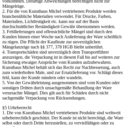
vorkommen. Derartige Abweichungen berechtigen nicht zur
Mängelrüge.
2. Für die von Kunsthaus Michel vertriebenen Produkte werden
branchenübliche Materialien verwendet. Für Drucke, Farben,
Materialien, Lichtfestigkeit etc. kann nur auf der Basis
durchschnittlicher Beständigkeit Gewähr übernommen werden.
3. Fehllieferungen und offensichtliche Mängel sind durch den
Kunden binnen einer Woche nach Anlieferung der Ware schriftlich
zu rügen. Die Pflicht der Kaufleute zur unverzüglichen
Mängelanzeige nach §§ 377, 378 HGB bleibt unberührt.
4. Transportschäden sind unverzüglich dem Transportführer
anzuzeigen, die Verpackung ist in diesem Fall bis auf weiteres zur
Sicherung etwaiger Ansprüche vom Kunden aufzubewahren.
Kunsthaus Michel behält sich das Recht zur Nachbesserung, auch
zum wiederholten Male, und zur Ersatzlieferung vor. Schlägt dieses
fehl, kann der Kunde mindern oder wandeln.
5. Von der Gewährleistung ausgenommen sind vom Kunden oder
sonstigen Dritten durch unsachgemäße Behandlung der Ware
verursachte Mängel. Dies gilt auch für Schäden durch nicht
sachgemäße Verpackung von Rücksendungen.
§5 Urheberrecht
1. Die von Kunsthaus Michel vertriebenen Produkte sind weltweit
urheberrechtlich geschützt. Der Kunde ist nicht berechtigt, die Ware
selbst oder durch Dritte herzustellen, zu vervielfältigen oder zu