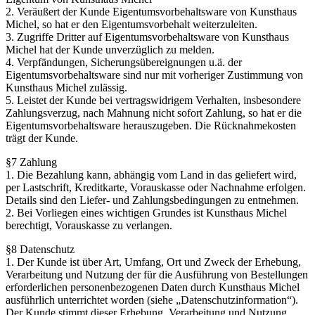
2. Veräußert der Kunde Eigentumsvorbehaltsware von Kunsthaus
Michel, so hat er den Eigentumsvorbehalt weiterzuleiten.
3. Zugriffe Dritter auf Eigentumsvorbehaltsware von Kunsthaus
Michel hat der Kunde unverzüglich zu melden.
4. Verpfändungen, Sicherungsübereignungen u.ä. der
Eigentumsvorbehaltsware sind nur mit vorheriger Zustimmung von
Kunsthaus Michel zulässig.
5. Leistet der Kunde bei vertragswidrigem Verhalten, insbesondere
Zahlungsverzug, nach Mahnung nicht sofort Zahlung, so hat er die
Eigentumsvorbehaltsware herauszugeben. Die Rücknahmekosten
trägt der Kunde.
§7 Zahlung
1. Die Bezahlung kann, abhängig vom Land in das geliefert wird,
per Lastschrift, Kreditkarte, Vorauskasse oder Nachnahme erfolgen.
Details sind den Liefer- und Zahlungsbedingungen zu entnehmen.
2. Bei Vorliegen eines wichtigen Grundes ist Kunsthaus Michel
berechtigt, Vorauskasse zu verlangen.
§8 Datenschutz
1. Der Kunde ist über Art, Umfang, Ort und Zweck der Erhebung,
Verarbeitung und Nutzung der für die Ausführung von Bestellungen
erforderlichen personenbezogenen Daten durch Kunsthaus Michel
ausführlich unterrichtet worden (siehe „Datenschutzinformation“).
Der Kunde stimmt dieser Erhebung, Verarbeitung und Nutzung