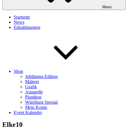
Menü
Startseite
News
Einrahmungen
Shop
Jubiläums-Edition
Malerei
Grafik
Aquarelle
Plastiken
Würzburg Spezial
Mein Konto
Event Kalender
Elke10