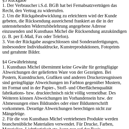
§3 Rückgabe
1. Der Verbraucher i.S.d. BGB hat bei Fernabsatzverträgen das
Recht, den Vertrag zu widerrufen.
2. Um die Rückgabeabwicklung zu erleichtern wird der Kunde
gebeten, die Rücksendung ausreichend frankiert an die in der
untenstehenden Widerrufsbelehrung angegebene Adresse
einzusenden und Kunsthaus Michel die Rücksendung anzukündigen
(z. B. per E-Mail, Fax oder Telefon).
3. Von der Rückgabe ausgeschlossen sind Sonderanfertigungen,
insbesondere Individualdrucke, Kunstreproduktionen, Fotoprints
und gerahmte Bilder.
§4 Gewährleistung
1. Kunsthaus Michel übernimmt keine Gewähr für geringfügige
Abweichungen der gelieferten Ware von der Gezeigten. Bei
Postern, Kunstdrucken, Grafiken und anderen Druckerzeugnissen
sind geringfügige Abweichungen im Farbton gegenüber Mustern,
im Format und in der Papier-, Stoff- und Oberflächenqualität
fabrikations- bzw. drucktechnisch nicht völlig vermeidbar. Des
Weiteren können Abweichungen im Vorhandensein bzw. der
Abmessungen eines Bildrandes oder einer Bildunterschrift
vorkommen. Derartige Abweichungen berechtigen nicht zur
Mängelrüge.
2. Für die von Kunsthaus Michel vertriebenen Produkte werden
branchenübliche Materialien verwendet. Für Drucke, Farben,