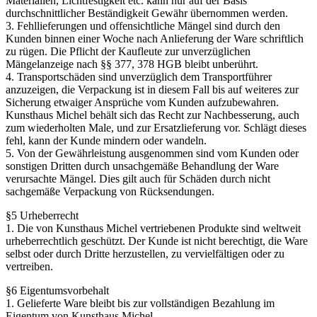
Materialien, Lichtfestigkeit etc. kann nur auf der Basis
durchschnittlicher Beständigkeit Gewähr übernommen werden.
3. Fehllieferungen und offensichtliche Mängel sind durch den
Kunden binnen einer Woche nach Anlieferung der Ware schriftlich
zu rügen. Die Pflicht der Kaufleute zur unverzüglichen
Mängelanzeige nach §§ 377, 378 HGB bleibt unberührt.
4. Transportschäden sind unverzüglich dem Transportführer
anzuzeigen, die Verpackung ist in diesem Fall bis auf weiteres zur
Sicherung etwaiger Ansprüche vom Kunden aufzubewahren.
Kunsthaus Michel behält sich das Recht zur Nachbesserung, auch
zum wiederholten Male, und zur Ersatzlieferung vor. Schlägt dieses
fehl, kann der Kunde mindern oder wandeln.
5. Von der Gewährleistung ausgenommen sind vom Kunden oder
sonstigen Dritten durch unsachgemäße Behandlung der Ware
verursachte Mängel. Dies gilt auch für Schäden durch nicht
sachgemäße Verpackung von Rücksendungen.
§5 Urheberrecht
1. Die von Kunsthaus Michel vertriebenen Produkte sind weltweit
urheberrechtlich geschützt. Der Kunde ist nicht berechtigt, die Ware
selbst oder durch Dritte herzustellen, zu vervielfältigen oder zu
vertreiben.
§6 Eigentumsvorbehalt
1. Gelieferte Ware bleibt bis zur vollständigen Bezahlung im
Eigentum von Kunsthaus Michel