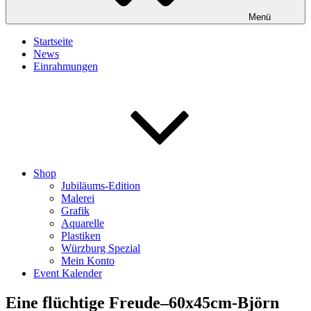
Menü
Startseite
News
Einrahmungen
Shop
Jubiläums-Edition
Malerei
Grafik
Aquarelle
Plastiken
Würzburg Spezial
Mein Konto
Event Kalender
Eine flüchtige Freude–60x45cm-Björn