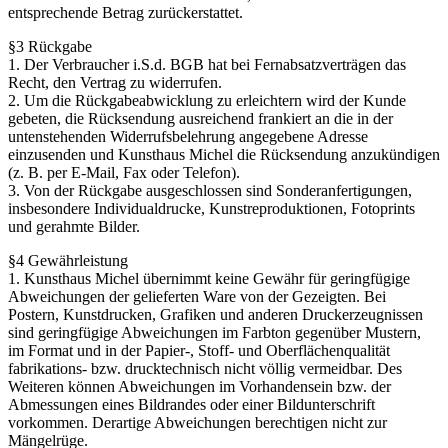
entsprechende Betrag zurückerstattet.
§3 Rückgabe
1. Der Verbraucher i.S.d. BGB hat bei Fernabsatzverträgen das
Recht, den Vertrag zu widerrufen.
2. Um die Rückgabeabwicklung zu erleichtern wird der Kunde
gebeten, die Rücksendung ausreichend frankiert an die in der
untenstehenden Widerrufsbelehrung angegebene Adresse
einzusenden und Kunsthaus Michel die Rücksendung anzukündigen
(z. B. per E-Mail, Fax oder Telefon).
3. Von der Rückgabe ausgeschlossen sind Sonderanfertigungen,
insbesondere Individualdrucke, Kunstreproduktionen, Fotoprints
und gerahmte Bilder.
§4 Gewährleistung
1. Kunsthaus Michel übernimmt keine Gewähr für geringfügige
Abweichungen der gelieferten Ware von der Gezeigten. Bei
Postern, Kunstdrucken, Grafiken und anderen Druckerzeugnissen
sind geringfügige Abweichungen im Farbton gegenüber Mustern,
im Format und in der Papier-, Stoff- und Oberflächenqualität
fabrikations- bzw. drucktechnisch nicht völlig vermeidbar. Des
Weiteren können Abweichungen im Vorhandensein bzw. der
Abmessungen eines Bildrandes oder einer Bildunterschrift
vorkommen. Derartige Abweichungen berechtigen nicht zur
Mängelrüge.