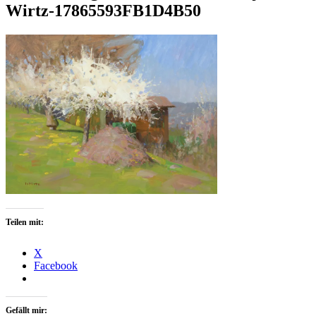
Wirtz-17865593FB1D4B50
Teilen mit:
X
Facebook
Gefällt mir: