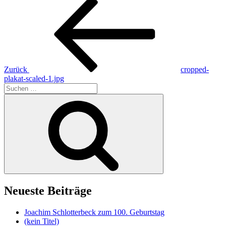
Beitragsnavigation
Vorheriger
Beitrag
Zurück
cropped-
plakat-scaled-1.jpg
Suche
nach:
Suchen
Neueste Beiträge
Joachim Schlotterbeck zum 100. Geburtstag
(kein Titel)