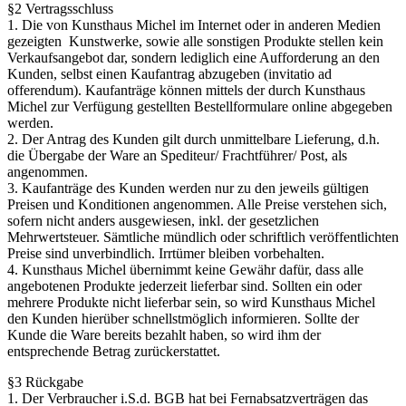
§2 Vertragsschluss
1. Die von Kunsthaus Michel im Internet oder in anderen Medien
gezeigten Kunstwerke, sowie alle sonstigen Produkte stellen kein
Verkaufsangebot dar, sondern lediglich eine Aufforderung an den
Kunden, selbst einen Kaufantrag abzugeben (invitatio ad
offerendum). Kaufanträge können mittels der durch Kunsthaus
Michel zur Verfügung gestellten Bestellformulare online abgegeben
werden.
2. Der Antrag des Kunden gilt durch unmittelbare Lieferung, d.h.
die Übergabe der Ware an Spediteur/ Frachtführer/ Post, als
angenommen.
3. Kaufanträge des Kunden werden nur zu den jeweils gültigen
Preisen und Konditionen angenommen. Alle Preise verstehen sich,
sofern nicht anders ausgewiesen, inkl. der gesetzlichen
Mehrwertsteuer. Sämtliche mündlich oder schriftlich veröffentlichten
Preise sind unverbindlich. Irrtümer bleiben vorbehalten.
4. Kunsthaus Michel übernimmt keine Gewähr dafür, dass alle
angebotenen Produkte jederzeit lieferbar sind. Sollten ein oder
mehrere Produkte nicht lieferbar sein, so wird Kunsthaus Michel
den Kunden hierüber schnellstmöglich informieren. Sollte der
Kunde die Ware bereits bezahlt haben, so wird ihm der
entsprechende Betrag zurückerstattet.
§3 Rückgabe
1. Der Verbraucher i.S.d. BGB hat bei Fernabsatzverträgen das