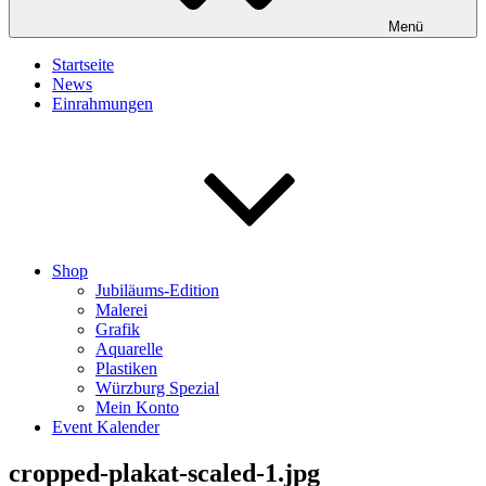
Menü
Startseite
News
Einrahmungen
Shop
Jubiläums-Edition
Malerei
Grafik
Aquarelle
Plastiken
Würzburg Spezial
Mein Konto
Event Kalender
cropped-plakat-scaled-1.jpg