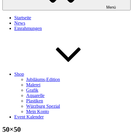
Menü
Startseite
News
Einrahmungen
Shop
Jubiläums-Edition
Malerei
Grafik
Aquarelle
Plastiken
Würzburg Spezial
Mein Konto
Event Kalender
50×50