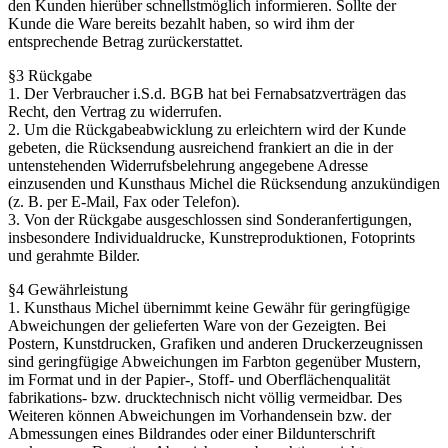
den Kunden hierüber schnellstmöglich informieren. Sollte der
Kunde die Ware bereits bezahlt haben, so wird ihm der
entsprechende Betrag zurückerstattet.
§3 Rückgabe
1. Der Verbraucher i.S.d. BGB hat bei Fernabsatzverträgen das
Recht, den Vertrag zu widerrufen.
2. Um die Rückgabeabwicklung zu erleichtern wird der Kunde
gebeten, die Rücksendung ausreichend frankiert an die in der
untenstehenden Widerrufsbelehrung angegebene Adresse
einzusenden und Kunsthaus Michel die Rücksendung anzukündigen
(z. B. per E-Mail, Fax oder Telefon).
3. Von der Rückgabe ausgeschlossen sind Sonderanfertigungen,
insbesondere Individualdrucke, Kunstreproduktionen, Fotoprints
und gerahmte Bilder.
§4 Gewährleistung
1. Kunsthaus Michel übernimmt keine Gewähr für geringfügige
Abweichungen der gelieferten Ware von der Gezeigten. Bei
Postern, Kunstdrucken, Grafiken und anderen Druckerzeugnissen
sind geringfügige Abweichungen im Farbton gegenüber Mustern,
im Format und in der Papier-, Stoff- und Oberflächenqualität
fabrikations- bzw. drucktechnisch nicht völlig vermeidbar. Des
Weiteren können Abweichungen im Vorhandensein bzw. der
Abmessungen eines Bildrandes oder einer Bildunterschrift