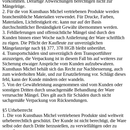
vorkommen. Derartige Abweichungen berechtigen nicht zur
Mängelrüge.
2. Für die von Kunsthaus Michel vertriebenen Produkte werden
branchenübliche Materialien verwendet. Für Drucke, Farben,
Materialien, Lichtfestigkeit etc. kann nur auf der Basis
durchschnittlicher Beständigkeit Gewähr übernommen werden.
3. Fehllieferungen und offensichtliche Mängel sind durch den
Kunden binnen einer Woche nach Anlieferung der Ware schriftlich
zu rügen. Die Pflicht der Kaufleute zur unverzüglichen
Mängelanzeige nach §§ 377, 378 HGB bleibt unberührt.
4. Transportschäden sind unverzüglich dem Transportführer
anzuzeigen, die Verpackung ist in diesem Fall bis auf weiteres zur
Sicherung etwaiger Ansprüche vom Kunden aufzubewahren.
Kunsthaus Michel behält sich das Recht zur Nachbesserung, auch
zum wiederholten Male, und zur Ersatzlieferung vor. Schlägt dieses
fehl, kann der Kunde mindern oder wandeln.
5. Von der Gewährleistung ausgenommen sind vom Kunden oder
sonstigen Dritten durch unsachgemäße Behandlung der Ware
verursachte Mängel. Dies gilt auch für Schäden durch nicht
sachgemäße Verpackung von Rücksendungen.
§5 Urheberrecht
1. Die von Kunsthaus Michel vertriebenen Produkte sind weltweit
urheberrechtlich geschützt. Der Kunde ist nicht berechtigt, die Ware
selbst oder durch Dritte herzustellen, zu vervielfältigen oder zu