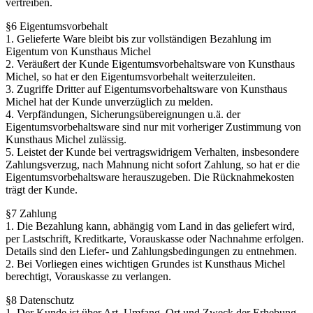
vertreiben.
§6 Eigentumsvorbehalt
1. Gelieferte Ware bleibt bis zur vollständigen Bezahlung im
Eigentum von Kunsthaus Michel
2. Veräußert der Kunde Eigentumsvorbehaltsware von Kunsthaus
Michel, so hat er den Eigentumsvorbehalt weiterzuleiten.
3. Zugriffe Dritter auf Eigentumsvorbehaltsware von Kunsthaus
Michel hat der Kunde unverzüglich zu melden.
4. Verpfändungen, Sicherungsübereignungen u.ä. der
Eigentumsvorbehaltsware sind nur mit vorheriger Zustimmung von
Kunsthaus Michel zulässig.
5. Leistet der Kunde bei vertragswidrigem Verhalten, insbesondere
Zahlungsverzug, nach Mahnung nicht sofort Zahlung, so hat er die
Eigentumsvorbehaltsware herauszugeben. Die Rücknahmekosten
trägt der Kunde.
§7 Zahlung
1. Die Bezahlung kann, abhängig vom Land in das geliefert wird,
per Lastschrift, Kreditkarte, Vorauskasse oder Nachnahme erfolgen.
Details sind den Liefer- und Zahlungsbedingungen zu entnehmen.
2. Bei Vorliegen eines wichtigen Grundes ist Kunsthaus Michel
berechtigt, Vorauskasse zu verlangen.
§8 Datenschutz
1. Der Kunde ist über Art, Umfang, Ort und Zweck der Erhebung,