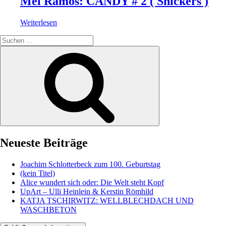
Mel Ramos: CANDY # 2 ( Snickers )
Weiterlesen
Suche
nach:
Suchen
Neueste Beiträge
Joachim Schlotterbeck zum 100. Geburtstag
(kein Titel)
Alice wundert sich oder: Die Welt steht Kopf
UpArt – Ulli Heinlein & Kerstin Römhild
KATJA TSCHIRWITZ: WELLBLECHDACH UND
WASCHBETON