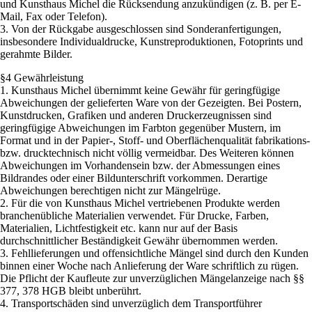
und Kunsthaus Michel die Rücksendung anzukündigen (z. B. per E-
Mail, Fax oder Telefon).
3. Von der Rückgabe ausgeschlossen sind Sonderanfertigungen,
insbesondere Individualdrucke, Kunstreproduktionen, Fotoprints und
gerahmte Bilder.
§4 Gewährleistung
1. Kunsthaus Michel übernimmt keine Gewähr für geringfügige
Abweichungen der gelieferten Ware von der Gezeigten. Bei Postern,
Kunstdrucken, Grafiken und anderen Druckerzeugnissen sind
geringfügige Abweichungen im Farbton gegenüber Mustern, im
Format und in der Papier-, Stoff- und Oberflächenqualität fabrikations-
bzw. drucktechnisch nicht völlig vermeidbar. Des Weiteren können
Abweichungen im Vorhandensein bzw. der Abmessungen eines
Bildrandes oder einer Bildunterschrift vorkommen. Derartige
Abweichungen berechtigen nicht zur Mängelrüge.
2. Für die von Kunsthaus Michel vertriebenen Produkte werden
branchenübliche Materialien verwendet. Für Drucke, Farben,
Materialien, Lichtfestigkeit etc. kann nur auf der Basis
durchschnittlicher Beständigkeit Gewähr übernommen werden.
3. Fehllieferungen und offensichtliche Mängel sind durch den Kunden
binnen einer Woche nach Anlieferung der Ware schriftlich zu rügen.
Die Pflicht der Kaufleute zur unverzüglichen Mängelanzeige nach §§
377, 378 HGB bleibt unberührt.
4. Transportschäden sind unverzüglich dem Transportführer