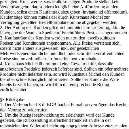
gezeigten Kunstwerke, sowie alle sonstigen Produkte stellen kein
Verkaufsangebot dar, sondern lediglich eine Aufforderung an den
Kunden, selbst einen Kaufantrag abzugeben (invitatio ad offerendum).
Kaufanträge können mittels der durch Kunsthaus Michel zur
Verfügung gestellten Bestellformulare online abgegeben werden.
2. Der Antrag des Kunden gilt durch unmittelbare Lieferung, d.h. die
Übergabe der Ware an Spediteur/ Frachtführer/ Post, als angenommen.
3. Kaufanträge des Kunden werden nur zu den jeweils gültigen
Preisen und Konditionen angenommen. Alle Preise verstehen sich,
sofern nicht anders ausgewiesen, inkl. der gesetzlichen
Mehrwertsteuer. Sämtliche mündlich oder schriftlich veröffentlichten
Preise sind unverbindlich. Irrtümer bleiben vorbehalten.
4. Kunsthaus Michel übernimmt keine Gewähr dafür, dass alle
angebotenen Produkte jederzeit lieferbar sind. Sollten ein oder mehrere
Produkte nicht lieferbar sein, so wird Kunsthaus Michel den Kunden
hierüber schnellstmöglich informieren. Sollte der Kunde die Ware
bereits bezahlt haben, so wird ihm der entsprechende Betrag
zurückerstattet.
§3 Rückgabe
1. Der Verbraucher i.S.d. BGB hat bei Fernabsatzverträgen das Recht,
den Vertrag zu widerrufen.
2. Um die Rückgabeabwicklung zu erleichtern wird der Kunde
gebeten, die Rücksendung ausreichend frankiert an die in der
untenstehenden Widerrufsbelehrung angegebene Adresse einzusenden