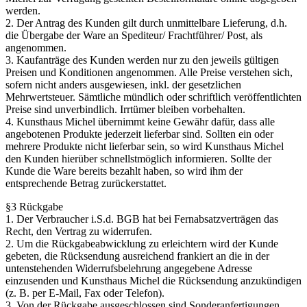
werden.
2. Der Antrag des Kunden gilt durch unmittelbare Lieferung, d.h.
die Übergabe der Ware an Spediteur/ Frachtführer/ Post, als
angenommen.
3. Kaufanträge des Kunden werden nur zu den jeweils gültigen
Preisen und Konditionen angenommen. Alle Preise verstehen sich,
sofern nicht anders ausgewiesen, inkl. der gesetzlichen
Mehrwertsteuer. Sämtliche mündlich oder schriftlich veröffentlichten
Preise sind unverbindlich. Irrtümer bleiben vorbehalten.
4. Kunsthaus Michel übernimmt keine Gewähr dafür, dass alle
angebotenen Produkte jederzeit lieferbar sind. Sollten ein oder
mehrere Produkte nicht lieferbar sein, so wird Kunsthaus Michel
den Kunden hierüber schnellstmöglich informieren. Sollte der
Kunde die Ware bereits bezahlt haben, so wird ihm der
entsprechende Betrag zurückerstattet.
§3 Rückgabe
1. Der Verbraucher i.S.d. BGB hat bei Fernabsatzverträgen das
Recht, den Vertrag zu widerrufen.
2. Um die Rückgabeabwicklung zu erleichtern wird der Kunde
gebeten, die Rücksendung ausreichend frankiert an die in der
untenstehenden Widerrufsbelehrung angegebene Adresse
einzusenden und Kunsthaus Michel die Rücksendung anzukündigen
(z. B. per E-Mail, Fax oder Telefon).
3. Von der Rückgabe ausgeschlossen sind Sonderanfertigungen,