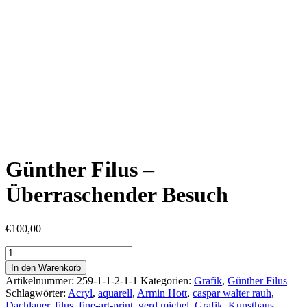
Günther Filus –
Überraschender Besuch
€
100,00
Günther
Filus
In den Warenkorb
-
Artikelnummer:
259-1-1-2-1-1
Kategorien:
Grafik
,
Günther Filus
Überraschender
Schlagwörter:
Acryl
,
aquarell
,
Armin Hott
,
caspar walter rauh
,
Besuch
Dachlauer
,
filus
,
fine-art-print
,
gerd michel
,
Grafik
,
Kunsthaus