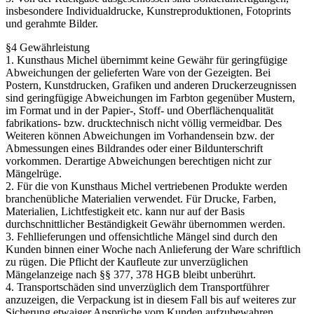
insbesondere Individualdrucke, Kunstreproduktionen, Fotoprints
und gerahmte Bilder.
§4 Gewährleistung
1. Kunsthaus Michel übernimmt keine Gewähr für geringfügige
Abweichungen der gelieferten Ware von der Gezeigten. Bei
Postern, Kunstdrucken, Grafiken und anderen Druckerzeugnissen
sind geringfügige Abweichungen im Farbton gegenüber Mustern,
im Format und in der Papier-, Stoff- und Oberflächenqualität
fabrikations- bzw. drucktechnisch nicht völlig vermeidbar. Des
Weiteren können Abweichungen im Vorhandensein bzw. der
Abmessungen eines Bildrandes oder einer Bildunterschrift
vorkommen. Derartige Abweichungen berechtigen nicht zur
Mängelrüge.
2. Für die von Kunsthaus Michel vertriebenen Produkte werden
branchenübliche Materialien verwendet. Für Drucke, Farben,
Materialien, Lichtfestigkeit etc. kann nur auf der Basis
durchschnittlicher Beständigkeit Gewähr übernommen werden.
3. Fehllieferungen und offensichtliche Mängel sind durch den
Kunden binnen einer Woche nach Anlieferung der Ware schriftlich
zu rügen. Die Pflicht der Kaufleute zur unverzüglichen
Mängelanzeige nach §§ 377, 378 HGB bleibt unberührt.
4. Transportschäden sind unverzüglich dem Transportführer
anzuzeigen, die Verpackung ist in diesem Fall bis auf weiteres zur
Sicherung etwaiger Ansprüche vom Kunden aufzubewahren.