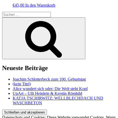
€
45,00
In den Warenkorb
Suche
nach:
Suchen
Neueste Beiträge
Joachim Schlotterbeck zum 100. Geburtstag
(kein Titel)
Alice wundert sich oder: Die Welt steht Kopf
UpArt – Ulli Heinlein & Kerstin Römhild
KATJA TSCHIRWITZ: WELLBLECHDACH UND
WASCHBETON
Datenschutz und Cookies: Diese Website verwendet Cookies. Wenn