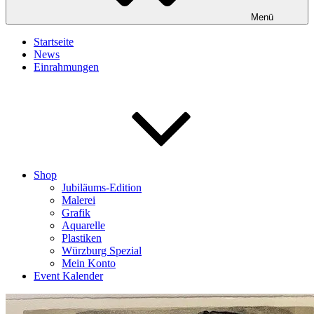
Menü
Startseite
News
Einrahmungen
Shop
Jubiläums-Edition
Malerei
Grafik
Aquarelle
Plastiken
Würzburg Spezial
Mein Konto
Event Kalender