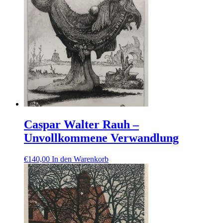
Caspar Walter Rauh –
Unvollkommene Verwandlung
€
140,00
In den Warenkorb