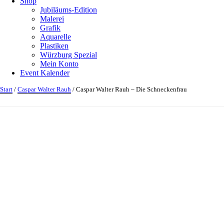
Shop
Jubiläums-Edition
Malerei
Grafik
Aquarelle
Plastiken
Würzburg Spezial
Mein Konto
Event Kalender
Start
/
Caspar Walter Rauh
/ Caspar Walter Rauh – Die Schneckenfrau