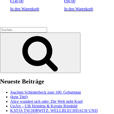
€
140,00
€
90,00
In den Warenkorb
In den Warenkorb
Suche
nach:
Suchen
Neueste Beiträge
Joachim Schlotterbeck zum 100. Geburtstag
(kein Titel)
Alice wundert sich oder: Die Welt steht Kopf
UpArt – Ulli Heinlein & Kerstin Römhild
KATJA TSCHIRWITZ: WELLBLECHDACH UND