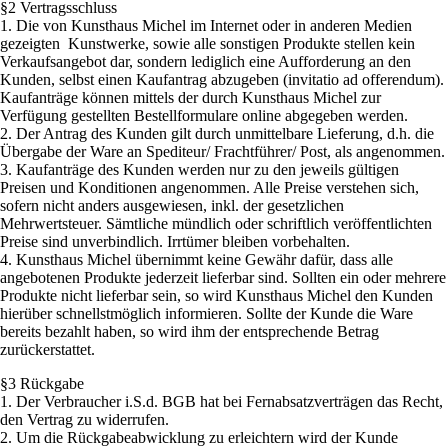
§2 Vertragsschluss
1. Die von Kunsthaus Michel im Internet oder in anderen Medien
gezeigten Kunstwerke, sowie alle sonstigen Produkte stellen kein
Verkaufsangebot dar, sondern lediglich eine Aufforderung an den
Kunden, selbst einen Kaufantrag abzugeben (invitatio ad offerendum).
Kaufanträge können mittels der durch Kunsthaus Michel zur
Verfügung gestellten Bestellformulare online abgegeben werden.
2. Der Antrag des Kunden gilt durch unmittelbare Lieferung, d.h. die
Übergabe der Ware an Spediteur/ Frachtführer/ Post, als angenommen.
3. Kaufanträge des Kunden werden nur zu den jeweils gültigen
Preisen und Konditionen angenommen. Alle Preise verstehen sich,
sofern nicht anders ausgewiesen, inkl. der gesetzlichen
Mehrwertsteuer. Sämtliche mündlich oder schriftlich veröffentlichten
Preise sind unverbindlich. Irrtümer bleiben vorbehalten.
4. Kunsthaus Michel übernimmt keine Gewähr dafür, dass alle
angebotenen Produkte jederzeit lieferbar sind. Sollten ein oder mehrere
Produkte nicht lieferbar sein, so wird Kunsthaus Michel den Kunden
hierüber schnellstmöglich informieren. Sollte der Kunde die Ware
bereits bezahlt haben, so wird ihm der entsprechende Betrag
zurückerstattet.
§3 Rückgabe
1. Der Verbraucher i.S.d. BGB hat bei Fernabsatzverträgen das Recht,
den Vertrag zu widerrufen.
2. Um die Rückgabeabwicklung zu erleichtern wird der Kunde