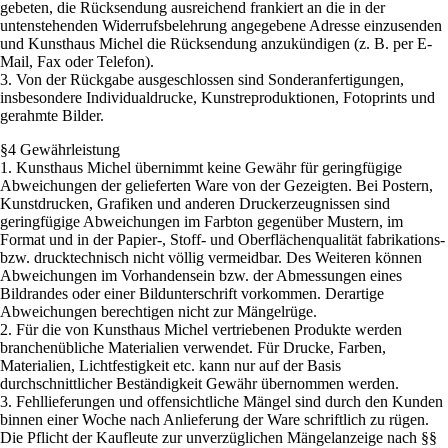
gebeten, die Rücksendung ausreichend frankiert an die in der
untenstehenden Widerrufsbelehrung angegebene Adresse einzusenden
und Kunsthaus Michel die Rücksendung anzukündigen (z. B. per E-
Mail, Fax oder Telefon).
3. Von der Rückgabe ausgeschlossen sind Sonderanfertigungen,
insbesondere Individualdrucke, Kunstreproduktionen, Fotoprints und
gerahmte Bilder.
§4 Gewährleistung
1. Kunsthaus Michel übernimmt keine Gewähr für geringfügige
Abweichungen der gelieferten Ware von der Gezeigten. Bei Postern,
Kunstdrucken, Grafiken und anderen Druckerzeugnissen sind
geringfügige Abweichungen im Farbton gegenüber Mustern, im
Format und in der Papier-, Stoff- und Oberflächenqualität fabrikations-
bzw. drucktechnisch nicht völlig vermeidbar. Des Weiteren können
Abweichungen im Vorhandensein bzw. der Abmessungen eines
Bildrandes oder einer Bildunterschrift vorkommen. Derartige
Abweichungen berechtigen nicht zur Mängelrüge.
2. Für die von Kunsthaus Michel vertriebenen Produkte werden
branchenübliche Materialien verwendet. Für Drucke, Farben,
Materialien, Lichtfestigkeit etc. kann nur auf der Basis
durchschnittlicher Beständigkeit Gewähr übernommen werden.
3. Fehllieferungen und offensichtliche Mängel sind durch den Kunden
binnen einer Woche nach Anlieferung der Ware schriftlich zu rügen.
Die Pflicht der Kaufleute zur unverzüglichen Mängelanzeige nach §§