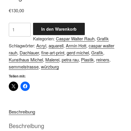
€
130,00
Caspar
In den Warenkorb
Walter
Kategorien:
Caspar Walter Rauh
,
Grafik
Rauh
Schlagwörter:
Acryl
,
aquarell
,
Armin Hott
,
caspar walter
-
rauh
,
Dachlauer
,
fine-art-print
,
gerd michel
,
Grafik
,
Eierlegender
Kunsthaus Michel
,
Malerei
,
petra rau
,
Plastik
,
reiners
,
Flugfisch
semmelstrasse
,
würzburg
Menge
Teilen mit:
Beschreibung
Beschreibung