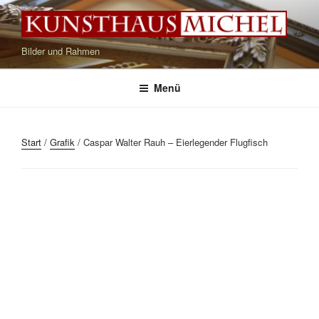
Zum
Inhalt
springen
Bilder und Rahmen
Menü
Start
/
Grafik
/ Caspar Walter Rauh – Eierlegender Flugfisch