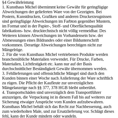
§4 Gewährleistung
1. Kunsthaus Michel übernimmt keine Gewähr für geringfügige
Abweichungen der gelieferten Ware von der Gezeigten. Bei
Postern, Kunstdrucken, Grafiken und anderen Druckerzeugnissen
sind geringfügige Abweichungen im Farbton gegenüber Mustern,
im Format und in der Papier-, Stoff- und Oberflächenqualität
fabrikations- bzw. drucktechnisch nicht völlig vermeidbar. Des
Weiteren können Abweichungen im Vorhandensein bzw. der
Abmessungen eines Bildrandes oder einer Bildunterschrift
vorkommen. Derartige Abweichungen berechtigen nicht zur
Mängelrüge.
2. Für die von Kunsthaus Michel vertriebenen Produkte werden
branchenübliche Materialien verwendet. Für Drucke, Farben,
Materialien, Lichtfestigkeit etc. kann nur auf der Basis
durchschnittlicher Beständigkeit Gewähr übernommen werden.
3. Fehllieferungen und offensichtliche Mängel sind durch den
Kunden binnen einer Woche nach Anlieferung der Ware schriftlich
zu rügen. Die Pflicht der Kaufleute zur unverzüglichen
Mängelanzeige nach §§ 377, 378 HGB bleibt unberührt.
4. Transportschäden sind unverzüglich dem Transportführer
anzuzeigen, die Verpackung ist in diesem Fall bis auf weiteres zur
Sicherung etwaiger Ansprüche vom Kunden aufzubewahren.
Kunsthaus Michel behält sich das Recht zur Nachbesserung, auch
zum wiederholten Male, und zur Ersatzlieferung vor. Schlägt dieses
fehl, kann der Kunde mindern oder wandeln.