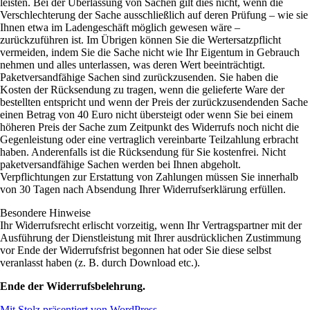
leisten. Bei der Überlassung von Sachen gilt dies nicht, wenn die
Verschlechterung der Sache ausschließlich auf deren Prüfung – wie sie
Ihnen etwa im Ladengeschäft möglich gewesen wäre –
zurückzuführen ist. Im Übrigen können Sie die Wertersatzpflicht
vermeiden, indem Sie die Sache nicht wie Ihr Eigentum in Gebrauch
nehmen und alles unterlassen, was deren Wert beeinträchtigt.
Paketversandfähige Sachen sind zurückzusenden. Sie haben die
Kosten der Rücksendung zu tragen, wenn die gelieferte Ware der
bestellten entspricht und wenn der Preis der zurückzusendenden Sache
einen Betrag von 40 Euro nicht übersteigt oder wenn Sie bei einem
höheren Preis der Sache zum Zeitpunkt des Widerrufs noch nicht die
Gegenleistung oder eine vertraglich vereinbarte Teilzahlung erbracht
haben. Anderenfalls ist die Rücksendung für Sie kostenfrei. Nicht
paketversandfähige Sachen werden bei Ihnen abgeholt.
Verpflichtungen zur Erstattung von Zahlungen müssen Sie innerhalb
von 30 Tagen nach Absendung Ihrer Widerrufserklärung erfüllen.
Besondere Hinweise
Ihr Widerrufsrecht erlischt vorzeitig, wenn Ihr Vertragspartner mit der
Ausführung der Dienstleistung mit Ihrer ausdrücklichen Zustimmung
vor Ende der Widerrufsfrist begonnen hat oder Sie diese selbst
veranlasst haben (z. B. durch Download etc.).
Ende der Widerrufsbelehrung.
Mit Stolz präsentiert von WordPress