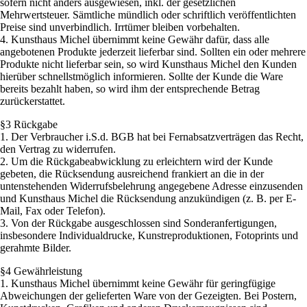
sofern nicht anders ausgewiesen, inkl. der gesetzlichen
Mehrwertsteuer. Sämtliche mündlich oder schriftlich veröffentlichten
Preise sind unverbindlich. Irrtümer bleiben vorbehalten.
4. Kunsthaus Michel übernimmt keine Gewähr dafür, dass alle
angebotenen Produkte jederzeit lieferbar sind. Sollten ein oder mehrere
Produkte nicht lieferbar sein, so wird Kunsthaus Michel den Kunden
hierüber schnellstmöglich informieren. Sollte der Kunde die Ware
bereits bezahlt haben, so wird ihm der entsprechende Betrag
zurückerstattet.
§3 Rückgabe
1. Der Verbraucher i.S.d. BGB hat bei Fernabsatzverträgen das Recht,
den Vertrag zu widerrufen.
2. Um die Rückgabeabwicklung zu erleichtern wird der Kunde
gebeten, die Rücksendung ausreichend frankiert an die in der
untenstehenden Widerrufsbelehrung angegebene Adresse einzusenden
und Kunsthaus Michel die Rücksendung anzukündigen (z. B. per E-
Mail, Fax oder Telefon).
3. Von der Rückgabe ausgeschlossen sind Sonderanfertigungen,
insbesondere Individualdrucke, Kunstreproduktionen, Fotoprints und
gerahmte Bilder.
§4 Gewährleistung
1. Kunsthaus Michel übernimmt keine Gewähr für geringfügige
Abweichungen der gelieferten Ware von der Gezeigten. Bei Postern,