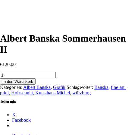
Albert Banska Sommerhausen
II
€
120,00
Albert
Banska
In den Warenkorb
Sommerhausen
Kategorien:
Albert Banska
,
Grafik
Schlagwörter:
Banska
,
fine-art-
II
print
,
Holzschnitt
,
Kunsthaus Michel
,
würzburg
Menge
Teilen mit:
X
Facebook