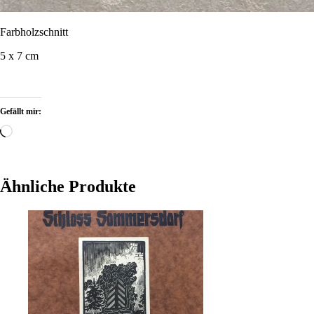
F
arbh
olzschnitt
5 x 7 cm
Gefällt mir:
Wird
geladen …
Ähnliche Produkte