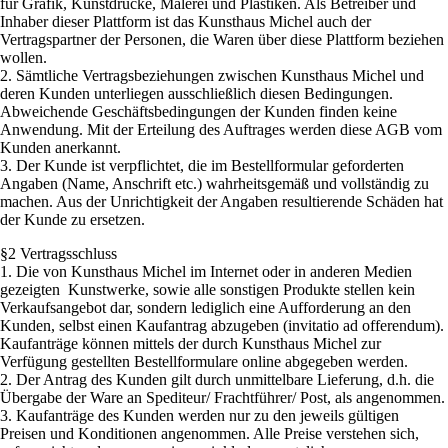
für Grafik, Kunstdrucke, Malerei und Plastiken. Als Betreiber und
Inhaber dieser Plattform ist das Kunsthaus Michel auch der
Vertragspartner der Personen, die Waren über diese Plattform beziehen
wollen.
2. Sämtliche Vertragsbeziehungen zwischen Kunsthaus Michel und
deren Kunden unterliegen ausschließlich diesen Bedingungen.
Abweichende Geschäftsbedingungen der Kunden finden keine
Anwendung. Mit der Erteilung des Auftrages werden diese AGB vom
Kunden anerkannt.
3. Der Kunde ist verpflichtet, die im Bestellformular geforderten
Angaben (Name, Anschrift etc.) wahrheitsgemäß und vollständig zu
machen. Aus der Unrichtigkeit der Angaben resultierende Schäden hat
der Kunde zu ersetzen.
§2 Vertragsschluss
1. Die von Kunsthaus Michel im Internet oder in anderen Medien
gezeigten Kunstwerke, sowie alle sonstigen Produkte stellen kein
Verkaufsangebot dar, sondern lediglich eine Aufforderung an den
Kunden, selbst einen Kaufantrag abzugeben (invitatio ad offerendum).
Kaufanträge können mittels der durch Kunsthaus Michel zur
Verfügung gestellten Bestellformulare online abgegeben werden.
2. Der Antrag des Kunden gilt durch unmittelbare Lieferung, d.h. die
Übergabe der Ware an Spediteur/ Frachtführer/ Post, als angenommen.
3. Kaufanträge des Kunden werden nur zu den jeweils gültigen
Preisen und Konditionen angenommen. Alle Preise verstehen sich,