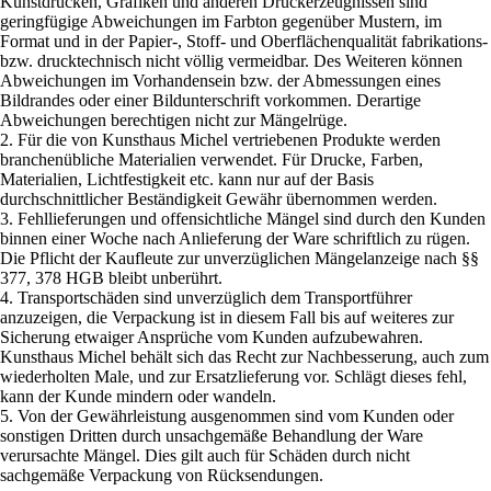
Kunstdrucken, Grafiken und anderen Druckerzeugnissen sind
geringfügige Abweichungen im Farbton gegenüber Mustern, im
Format und in der Papier-, Stoff- und Oberflächenqualität fabrikations-
bzw. drucktechnisch nicht völlig vermeidbar. Des Weiteren können
Abweichungen im Vorhandensein bzw. der Abmessungen eines
Bildrandes oder einer Bildunterschrift vorkommen. Derartige
Abweichungen berechtigen nicht zur Mängelrüge.
2. Für die von Kunsthaus Michel vertriebenen Produkte werden
branchenübliche Materialien verwendet. Für Drucke, Farben,
Materialien, Lichtfestigkeit etc. kann nur auf der Basis
durchschnittlicher Beständigkeit Gewähr übernommen werden.
3. Fehllieferungen und offensichtliche Mängel sind durch den Kunden
binnen einer Woche nach Anlieferung der Ware schriftlich zu rügen.
Die Pflicht der Kaufleute zur unverzüglichen Mängelanzeige nach §§
377, 378 HGB bleibt unberührt.
4. Transportschäden sind unverzüglich dem Transportführer
anzuzeigen, die Verpackung ist in diesem Fall bis auf weiteres zur
Sicherung etwaiger Ansprüche vom Kunden aufzubewahren.
Kunsthaus Michel behält sich das Recht zur Nachbesserung, auch zum
wiederholten Male, und zur Ersatzlieferung vor. Schlägt dieses fehl,
kann der Kunde mindern oder wandeln.
5. Von der Gewährleistung ausgenommen sind vom Kunden oder
sonstigen Dritten durch unsachgemäße Behandlung der Ware
verursachte Mängel. Dies gilt auch für Schäden durch nicht
sachgemäße Verpackung von Rücksendungen.