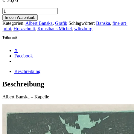
€
120,00
Albert
Banska
In den Warenkorb
-
Kategorien:
Albert Banska
,
Grafik
Schlagwörter:
Banska
,
fine-art-
Kapelle
print
,
Holzschnitt
,
Kunsthaus Michel
,
würzburg
Menge
Teilen mit:
X
Facebook
Beschreibung
Beschreibung
Albert Banska – Kapelle