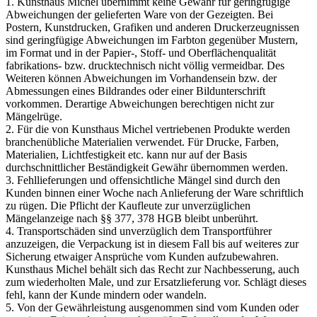
1. Kunsthaus Michel übernimmt keine Gewähr für geringfügige
Abweichungen der gelieferten Ware von der Gezeigten. Bei
Postern, Kunstdrucken, Grafiken und anderen Druckerzeugnissen
sind geringfügige Abweichungen im Farbton gegenüber Mustern,
im Format und in der Papier-, Stoff- und Oberflächenqualität
fabrikations- bzw. drucktechnisch nicht völlig vermeidbar. Des
Weiteren können Abweichungen im Vorhandensein bzw. der
Abmessungen eines Bildrandes oder einer Bildunterschrift
vorkommen. Derartige Abweichungen berechtigen nicht zur
Mängelrüge.
2. Für die von Kunsthaus Michel vertriebenen Produkte werden
branchenübliche Materialien verwendet. Für Drucke, Farben,
Materialien, Lichtfestigkeit etc. kann nur auf der Basis
durchschnittlicher Beständigkeit Gewähr übernommen werden.
3. Fehllieferungen und offensichtliche Mängel sind durch den
Kunden binnen einer Woche nach Anlieferung der Ware schriftlich
zu rügen. Die Pflicht der Kaufleute zur unverzüglichen
Mängelanzeige nach §§ 377, 378 HGB bleibt unberührt.
4. Transportschäden sind unverzüglich dem Transportführer
anzuzeigen, die Verpackung ist in diesem Fall bis auf weiteres zur
Sicherung etwaiger Ansprüche vom Kunden aufzubewahren.
Kunsthaus Michel behält sich das Recht zur Nachbesserung, auch
zum wiederholten Male, und zur Ersatzlieferung vor. Schlägt dieses
fehl, kann der Kunde mindern oder wandeln.
5. Von der Gewährleistung ausgenommen sind vom Kunden oder