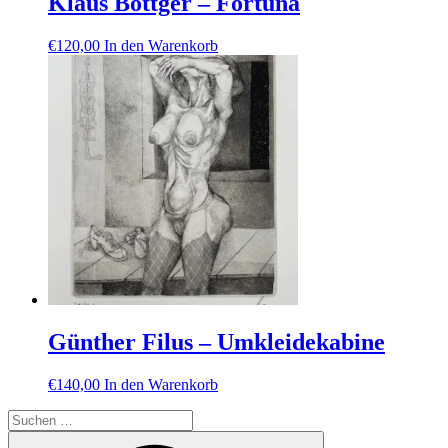
Klaus Böttger – Fortuna
€
120,00
In den Warenkorb
Günther Filus – Umkleidekabine
€
140,00
In den Warenkorb
Suche
nach:
Suchen