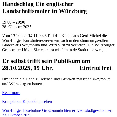
Handschlag Ein englischer
Landschaftsmaler in Würzburg
Stephen
19:00
–
20:00
Bithell
28. Oktober 2025
-
Vom 13.10. bis 14.11.2025 lädt das Kunsthaus Gerd Michel die
Brücken
Würzburger Kunstinteressieren ein, sich in den stimmungsvollen
sind
Bildern aus Weymouth und Würzburg zu verlieren. Die Würzburger
wie
Gruppe der Urban Sketchers ist mit ihm in de Stadt unterwegs.
ein
Handschlag
Ein
Er selbst trifft sein Publikum am
englischer
28.10.2025, 19 Uhr.
Eintritt frei
Landschaftsmaler
in
Würzburg
Um ihnen die Hand zu reichen und Brücken zwischen Weymouth
und Würzburg zu bauen.
Read more
Kompletten Kalender ansehen
Beitragsnavigation
Würzburger Lesebühne Großraumdichten & Kleinstadtgeschichten
23. Oktober 2025