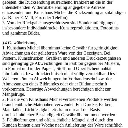
gebeten, die Rücksendung ausreichend frankiert an die in der
untenstehenden Widerrufsbelehrung angegebene Adresse
einzusenden und Kunsthaus Michel die Rücksendung anzukündigen
(z. B. per E-Mail, Fax oder Telefon).
3. Von der Rückgabe ausgeschlossen sind Sonderanfertigungen,
insbesondere Individualdrucke, Kunstreproduktionen, Fotoprints
und gerahmte Bilder.
§4 Gewährleistung
1. Kunsthaus Michel übernimmt keine Gewähr für geringfügige
Abweichungen der gelieferten Ware von der Gezeigten. Bei
Postern, Kunstdrucken, Grafiken und anderen Druckerzeugnissen
sind geringfügige Abweichungen im Farbton gegenüber Mustern,
im Format und in der Papier-, Stoff- und Oberflächenqualität
fabrikations- bzw. drucktechnisch nicht völlig vermeidbar. Des
Weiteren können Abweichungen im Vorhandensein bzw. der
Abmessungen eines Bildrandes oder einer Bildunterschrift
vorkommen. Derartige Abweichungen berechtigen nicht zur
Mängelrüge.
2. Für die von Kunsthaus Michel vertriebenen Produkte werden
branchenübliche Materialien verwendet. Für Drucke, Farben,
Materialien, Lichtfestigkeit etc. kann nur auf der Basis
durchschnittlicher Beständigkeit Gewähr übernommen werden.
3. Fehllieferungen und offensichtliche Mängel sind durch den
Kunden binnen einer Woche nach Anlieferung der Ware schriftlich