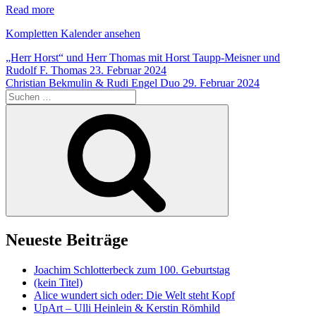
Read more
Kompletten Kalender ansehen
Beitragsnavigation
„Herr Horst“ und Herr Thomas mit Horst Taupp-Meisner und
Rudolf F. Thomas
23. Februar 2024
Christian Bekmulin & Rudi Engel Duo
29. Februar 2024
Suche
nach:
Suchen
Neueste Beiträge
Joachim Schlotterbeck zum 100. Geburtstag
(kein Titel)
Alice wundert sich oder: Die Welt steht Kopf
UpArt – Ulli Heinlein & Kerstin Römhild