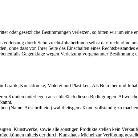
ritter oder gesetzliche Bestimmungen verletzen, so bitten wir um eine 
-Verletzung durch Schutzrecht-InhaberInnen selbst darf nicht ohne uns
en, ohne dass von Ihrer Seite das Einschalten eines Rechtsbeistandes
ebenenfalls Gegenklage wegen Verletzung vorgenannter Bestimmung ei
ür Grafik, Kunstdrucke, Malerei und Plastiken. Als Betreiber und Inhab
deren Kunden unterliegen ausschließlich diesen Bedingungen. Abweic
kannt.
gaben (Name, Anschrift etc.) wahrheitsgemäß und vollständig zu machen
igten Kunstwerke, sowie alle sonstigen Produkte stellen kein Verkauf
träge können mittels der durch Kunsthaus Michel zur Verfügung gestel