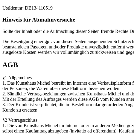
UstIdentnr: DE134110519
Hinweis für Abmahnversuche
Sollte der Inhalt oder die Aufmachung dieser Seiten fremde Rechte D
Die Beseitigung einer ggf. von diesen Seiten ausgehenden Schutzrecht
beanstandeten Passagen und/oder Produkte unverzüglich entfernt werd
ausgelöste Kosten werden wir vollumfänglich zurückweisen und geg
AGB
§1 Allgemeines
1. Das Kunsthaus Michel betreibt im Internet eine Verkaufsplattform f
der Personen, die Waren über diese Plattform beziehen wollen.
2. Sämtliche Vertragsbeziehungen zwischen Kunsthaus Michel und 
Mit der Erteilung des Auftrages werden diese AGB vom Kunden aner
3. Der Kunde ist verpflichtet, die im Bestellformular geforderten An
Kunde zu ersetzen.
§2 Vertragsschluss
1. Die von Kunsthaus Michel im Internet oder in anderen Medien geze
selbst einen Kaufantrag abzugeben (invitatio ad offerendum). Kaufan