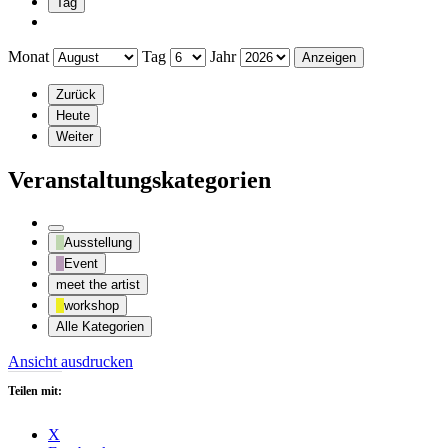
Tag
Monat
Tag
Jahr
Zurück
Heute
Weiter
Veranstaltungskategorien
Kategorie
Ausstellung
ohne
Event
Titel
meet the artist
workshop
Alle Kategorien
Ansicht
ausdrucken
Teilen mit:
X