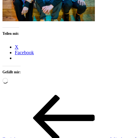
Teilen mit:
X
Facebook
Gefällt mir:
Wird
geladen …
Beitragsnavigation
Vorheriger
Beitrag