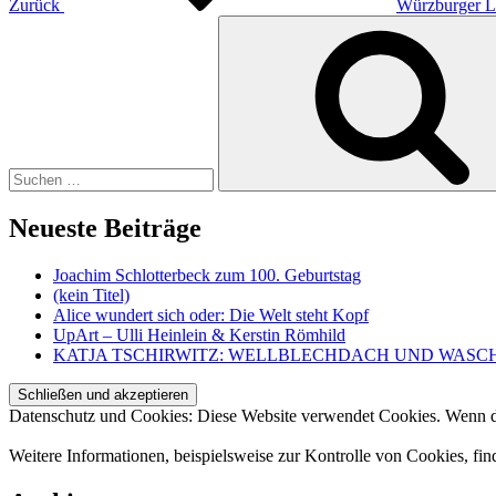
Zurück
Würzburger L
Suche
nach:
Neueste Beiträge
Joachim Schlotterbeck zum 100. Geburtstag
(kein Titel)
Alice wundert sich oder: Die Welt steht Kopf
UpArt – Ulli Heinlein & Kerstin Römhild
KATJA TSCHIRWITZ: WELLBLECHDACH UND WASC
Datenschutz und Cookies: Diese Website verwendet Cookies. Wenn du
Weitere Informationen, beispielsweise zur Kontrolle von Cookies, fin