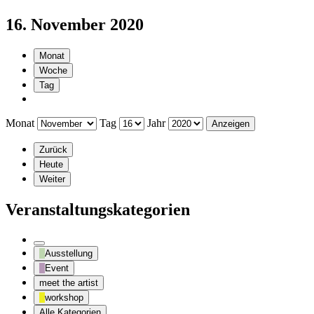
16. November 2020
Monat
Woche
Tag
Monat
Tag
Jahr
Zurück
Heute
Weiter
Veranstaltungskategorien
Kategorie
Ausstellung
ohne
Event
Titel
meet the artist
workshop
Alle Kategorien