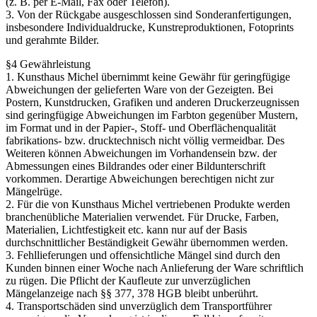
(z. B. per E-Mail, Fax oder Telefon).
3. Von der Rückgabe ausgeschlossen sind Sonderanfertigungen,
insbesondere Individualdrucke, Kunstreproduktionen, Fotoprints
und gerahmte Bilder.
§4 Gewährleistung
1. Kunsthaus Michel übernimmt keine Gewähr für geringfügige
Abweichungen der gelieferten Ware von der Gezeigten. Bei
Postern, Kunstdrucken, Grafiken und anderen Druckerzeugnissen
sind geringfügige Abweichungen im Farbton gegenüber Mustern,
im Format und in der Papier-, Stoff- und Oberflächenqualität
fabrikations- bzw. drucktechnisch nicht völlig vermeidbar. Des
Weiteren können Abweichungen im Vorhandensein bzw. der
Abmessungen eines Bildrandes oder einer Bildunterschrift
vorkommen. Derartige Abweichungen berechtigen nicht zur
Mängelrüge.
2. Für die von Kunsthaus Michel vertriebenen Produkte werden
branchenübliche Materialien verwendet. Für Drucke, Farben,
Materialien, Lichtfestigkeit etc. kann nur auf der Basis
durchschnittlicher Beständigkeit Gewähr übernommen werden.
3. Fehllieferungen und offensichtliche Mängel sind durch den
Kunden binnen einer Woche nach Anlieferung der Ware schriftlich
zu rügen. Die Pflicht der Kaufleute zur unverzüglichen
Mängelanzeige nach §§ 377, 378 HGB bleibt unberührt.
4. Transportschäden sind unverzüglich dem Transportführer