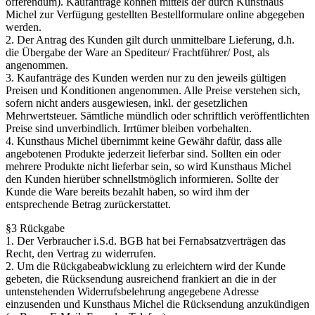
offerendum). Kaufanträge können mittels der durch Kunsthaus
Michel zur Verfügung gestellten Bestellformulare online abgegeben
werden.
2. Der Antrag des Kunden gilt durch unmittelbare Lieferung, d.h.
die Übergabe der Ware an Spediteur/ Frachtführer/ Post, als
angenommen.
3. Kaufanträge des Kunden werden nur zu den jeweils gültigen
Preisen und Konditionen angenommen. Alle Preise verstehen sich,
sofern nicht anders ausgewiesen, inkl. der gesetzlichen
Mehrwertsteuer. Sämtliche mündlich oder schriftlich veröffentlichten
Preise sind unverbindlich. Irrtümer bleiben vorbehalten.
4. Kunsthaus Michel übernimmt keine Gewähr dafür, dass alle
angebotenen Produkte jederzeit lieferbar sind. Sollten ein oder
mehrere Produkte nicht lieferbar sein, so wird Kunsthaus Michel
den Kunden hierüber schnellstmöglich informieren. Sollte der
Kunde die Ware bereits bezahlt haben, so wird ihm der
entsprechende Betrag zurückerstattet.
§3 Rückgabe
1. Der Verbraucher i.S.d. BGB hat bei Fernabsatzverträgen das
Recht, den Vertrag zu widerrufen.
2. Um die Rückgabeabwicklung zu erleichtern wird der Kunde
gebeten, die Rücksendung ausreichend frankiert an die in der
untenstehenden Widerrufsbelehrung angegebene Adresse
einzusenden und Kunsthaus Michel die Rücksendung anzukündigen