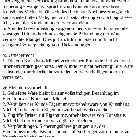
anzuzeigen, die Verpackung ist in diesem Fall bis auf weiteres zur
Sicherung etwaiger Ansprüche vom Kunden aufzubewahren.
Kunsthaus Michel behält sich das Recht zur Nachbesserung, auch
zum wiederholten Male, und zur Ersatzlieferung vor. Schlägt dieses
fehl, kann der Kunde mindern oder wandeln.
5. Von der Gewährleistung ausgenommen sind vom Kunden oder
sonstigen Dritten durch unsachgemäße Behandlung der Ware
verursachte Mängel. Dies gilt auch für Schäden durch nicht
sachgemäße Verpackung von Rücksendungen.
§5 Urheberrecht
1. Die von Kunsthaus Michel vertriebenen Produkte sind weltweit
urheberrechtlich geschützt. Der Kunde ist nicht berechtigt, die Ware
selbst oder durch Dritte herzustellen, zu vervielfältigen oder zu
vertreiben.
§6 Eigentumsvorbehalt
1. Gelieferte Ware bleibt bis zur vollständigen Bezahlung im
Eigentum von Kunsthaus Michel
2. Veräußert der Kunde Eigentumsvorbehaltsware von Kunsthaus
Michel, so hat er den Eigentumsvorbehalt weiterzuleiten.
3. Zugriffe Dritter auf Eigentumsvorbehaltsware von Kunsthaus
Michel hat der Kunde unverzüglich zu melden.
4. Verpfändungen, Sicherungsübereignungen u.ä. der
Eigentumsvorbehaltsware sind nur mit vorheriger Zustimmung von